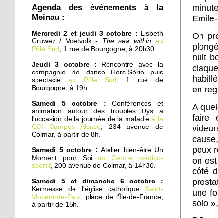
Agenda des événements à la
Cités éducatives : cas
minute
Meinau :
d'écoles
Emile
Mercredi 2 et jeudi 3 octobre :
Lisbeth
On pre
Gruwez / Voetvolk -
The sea within
au
1 octobre 2019
plongé
Pôle Sud
, 1 rue de Bourgogne, à 20h30.
En pleine zone
nuit b
industrielle, une école
Jeudi 3 octobre :
Rencontre avec la
claqu
franco-russe
compagnie de danse Hors-Série puis
habill
spectacle
au Pôle Sud
, 1 rue de
Bourgogne, à 19h.
en reg
1 octobre 2019
Samedi 5 octobre :
Conférences et
L'AS Corona Boxe
A quel
animation autour des troubles Dys à
continue de grandir
faire 
l'occasion de la journée de la maladie
à la
CCI Campus Alsace
, 234 avenue de
videur
Colmar, à partir de 8h.
cause,
30 septembre 2019
peux r
Samedi 5 octobre :
Atelier bien-être Un
Tir sportif : le RCS
Moment pour Soi
au Centre médico-
on est
présente ses nouvelles
sportif
, 200 avenue de Colmar, à 14h30.
cibles électroniques
côté d
presta
Samedi 5 et dimanche 6 octobre :
Kermesse de l'église catholique
Saint-
27 septembre 2019
une fo
Vincent-de-Paul
, place de l'Île-de-France,
solo »
Chicago à la Meinau
à partir de 15h.