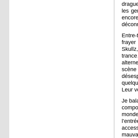
drague
les ge
encore
déconn
Entre-
frayer
Skullz
trance
altern
scène
désesp
quelqu
Leur v
Je bal
compo
monde 
l’entr
access
mauva