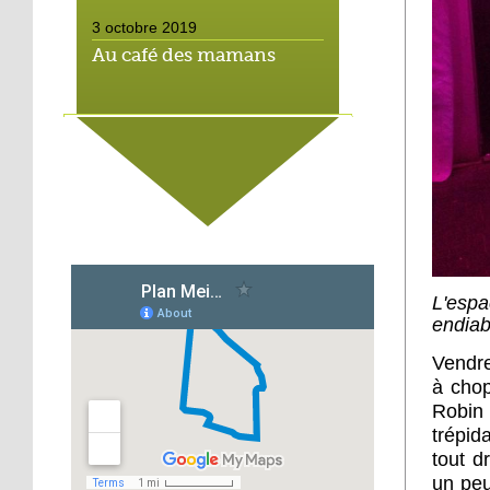
3 octobre 2019
Au café des mamans
2 octobre 2019
Ma nuit au Studio Saglio
2 octobre 2019
Bouge-les comme Nicki
L'espa
endiab
2 octobre 2019
Vendre
Mathieu Cahn : « La
à chop
diversification des
Robin
formes urbaines est
réussie »
trépid
tout d
2 octobre 2019
un peu