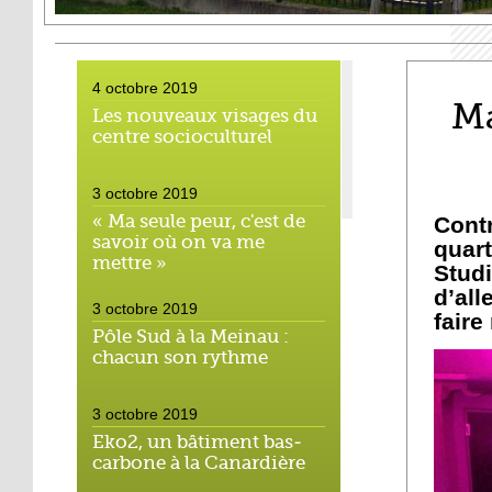
4 octobre 2019
Ma
Les nouveaux visages du
centre socioculturel
3 octobre 2019
« Ma seule peur, c'est de
Cont
savoir où on va me
quar
mettre »
Studi
d’al
3 octobre 2019
faire
Pôle Sud à la Meinau :
chacun son rythme
3 octobre 2019
Eko2, un bâtiment bas-
carbone à la Canardière