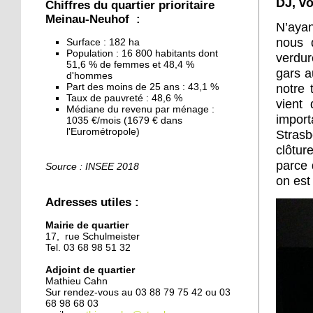
DJ, v
Chiffres du quartier prioritaire
Meinau-Neuhof :
N’ayan
27 septembre 2019
nous 
Surface : 182 ha
Un nouveau plan pour la
Population : 16 800 habitants dont
verdur
Canardière
51,6 % de femmes et 48,4 %
gars a
d'hommes
Part des moins de 25 ans : 43,1 %
notre 
25 septembre 2019
Taux de pauvreté : 48,6 %
vient
Médiane du revenu par ménage :
Le CSC recrute un
impor
1035 €/mois (1679 € dans
animateur
l'Eurométropole)
Strasb
clôtur
25 septembre 2019
parce 
Source : INSEE 2018
Municipales 2020 :
on est
l'adjoint de quartier
Adresses utiles :
Mathieu Cahn candidat
Mairie de quartier
24 septembre 2019
17, rue Schulmeister
Tel. 03 68 98 51 32
Le stade et la labellisation
éducative du quartier sur
Adjoint de quartier
la table du conseil
Mathieu Cahn
municipal
Sur rendez-vous au 03 88 79 75 42 ou 03
68 98 68 03