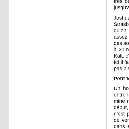
très b
jusqu'
Joshua
Strasb
qu’on 
assez 
des so
à 20 m
Kalt, 
Ici il
pas pl
Petit 
Un ho
entre l
mine r
début,
n’est 
de ven
dans l