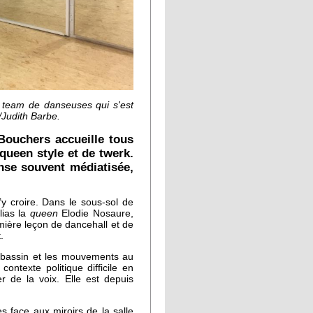
e team de danseuses qui s'est
/Judith Barbe.
 Bouchers accueille tous
queen style et de twerk.
nse souvent médiatisée,
d’y croire. Dans le sous-sol de
lias la
queen
Elodie Nosaure,
mière leçon de dancehall et de
.
 bassin et les mouvements au
ntexte politique difficile en
de la voix. Elle est depuis
 face aux miroirs de la salle