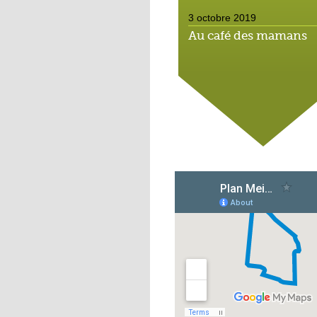
3 octobre 2019
Au café des mamans
2 octobre 2019
Ma nuit au Studio Sag
2 octobre 2019
Bouge-les comme Nic
2 octobre 2019
Mathieu Cahn : « La
diversification des
formes urbaines est
réussie »
2 octobre 2019