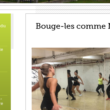
Bouge-les comme 
 du
de
s-
re