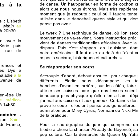
ts à la
de danse. Un haut-parleur en forme de cochon c
alors que nous nous étirons. Mais très rapidemen
moment que je redoute : celui où il faudra tente
utilisée dans le dancehall queen style et qui 
e :
Lisbeth
pense pas avoir.
 within
au
 à 20h30.
Le twerk ? Une technique de danse, où l'on sec
mouvement de va-et-vient. Notre instructrice préci
re avec la
vient de danses traditionnelles africaines. Avec la
érie puis
disparu. Puis c’est réapparu en Louisiane, da
1 rue de
noire-américaine. Il faut aller au-delà du "c'est
aspects sociaux, historiques et culturels. »
rences et
Se réapproprier son corps
les Dys à
maladie
à la
Accroupie d’abord, debout ensuite : pour chaque 
avenue de
différents. Elodie nous décompose les t
hanches d'avant en arrière, sur les côtés, faire
utiliser ses cuisses pour que nos fesses soient 
ien-être Un
beaucoup plus physique qu’elle n’en a l’air : dé
e médico-
j’ai mal aux cuisses et aux genoux. Certaines des
s
à 14h30.
prévu le coup : elles ont pensé aux genouillères
admiration pour Miley Cyrus, Normani ou Nicki Mi
octobre :
de la pratique.
lique
Saint-
e-de-France,
Pour la chorégraphie du jour qui comprend u
Elodie a choisi la chanson
Already
de Beyoncé, sac
pop culture. Car la démarche de
Queen Up Yuhs