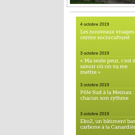
4 octobre 2019
Les nouveaux visages
centre socioculturel
3 octobre 2019
« Ma seule peur, c'est 
savoir où on va me
mettre »
3 octobre 2019
Pôle Sud à la Meinau :
chacun son rythme
3 octobre 2019
Eko2, un bâtiment ba
carbone à la Canardiè