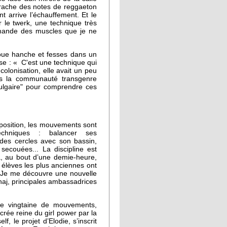
rache des notes de reggaeton
t arrive l’échauffement. Et le
r le twerk, une technique très
demande des muscles que je ne
oue hanche et fesses dans un
se : « C'est une technique qui
 colonisation, elle avait un peu
ns la communauté transgenre
 vulgaire" pour comprendre ces
position, les mouvements sont
echniques : balancer ses
 des cercles avec son bassin,
secouées... La discipline est
jà, au bout d’une demie-heure,
 élèves les plus anciennes ont
. Je me découvre une nouvelle
naj, principales ambassadrices
ne vingtaine de mouvements,
rée reine du girl power par la
elf
, le projet d’Elodie, s’inscrit