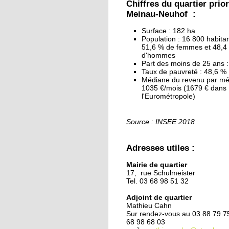
Chiffres du quartier prior
Meinau-Neuhof :
27 septembre 2019
Surface : 182 ha
Un nouveau plan pour
Population : 16 800 habita
Canardière
51,6 % de femmes et 48,4
d'hommes
Part des moins de 25 ans 
25 septembre 2019
Taux de pauvreté : 48,6 %
Médiane du revenu par mé
Le CSC recrute un
1035 €/mois (1679 € dans
animateur
l'Eurométropole)
25 septembre 2019
Source : INSEE 2018
Municipales 2020 :
l'adjoint de quartier
Adresses utiles :
Mathieu Cahn candid
Mairie de quartier
24 septembre 2019
17, rue Schulmeister
Tel. 03 68 98 51 32
Le stade et la labellisa
éducative du quartier 
Adjoint de quartier
la table du conseil
Mathieu Cahn
municipal
Sur rendez-vous au 03 88 79 7
68 98 68 03