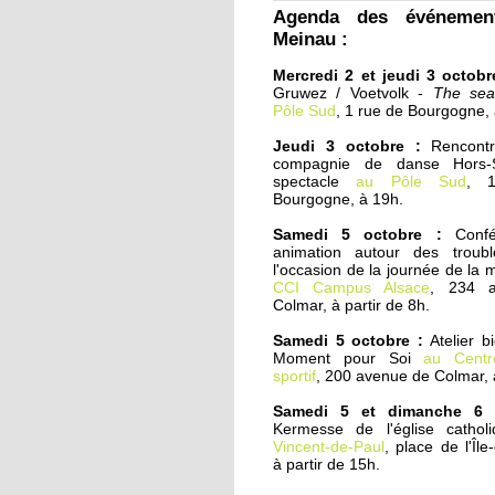
Agenda des événemen
Cités éducatives : cas
Meinau :
d'écoles
Mercredi 2 et jeudi 3 octobr
Gruwez / Voetvolk -
The sea
1 octobre 2019
Pôle Sud
, 1 rue de Bourgogne,
En pleine zone
industrielle, une école
Jeudi 3 octobre :
Rencont
franco-russe
compagnie de danse Hors-S
spectacle
au Pôle Sud
, 
Bourgogne, à 19h.
1 octobre 2019
Samedi 5 octobre :
Confé
L'AS Corona Boxe
animation autour des troub
continue de grandir
l'occasion de la journée de la 
CCI Campus Alsace
, 234 
Colmar, à partir de 8h.
30 septembre 2019
Samedi 5 octobre :
Atelier b
Tir sportif : le RCS
Moment pour Soi
au Centr
présente ses nouvelle
sportif
, 200 avenue de Colmar, 
cibles électroniques
Samedi 5 et dimanche 6 
Kermesse de l'église catho
27 septembre 2019
Vincent-de-Paul
, place de l'Îl
Chicago à la Meinau
à partir de 15h.