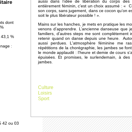
itaire
aussi dans l’idée de libération du corps des
entièrement féminin, c'est un choix assumé : « C
son corps, sans jugement, dans ce cocon qu’on es
soit le plus libérateur possible ! ».
 la
nts dont
Mains sur les hanches, je mets en pratique les 
 %
venons d’apprendre. L’ancienne danseuse que je
familiers, d’autres steps me sont complètement inc
: 43,1 %
retenir quand on danse depuis une heure. Autou
aussi perdues. L'atmosphère féminine me ras
nage :
répétitions de la chorégraphie, les jambes se font
le monde applaudit : l’heure et demie de cours s’
épuisées. Et promises, le surlendemain, à des 
jambes.
at
Culture
Loisirs
Sport
tion
sur
5 42 ou 03