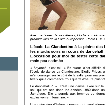
lio
Avec certaines de ses élèves, Elodie a créé un
produite lors de la Foire européenne. Photo CUEJ
L'école La Clandestine à la plaine des
les mardis soirs un cours de dancehall 
L'occasion pour moi de tester cette da
ki
mais peu estimée.
« Beyoncé, c’est toi ! » En sueur, c’est difficile 
l’école de danse La Clandestine, Elodie Friess, a
m’encourage, sur le côté de la salle, pour ma pre
twerk qui a commencé trois quarts d’heure plus tôt
Le dancehall ? « C’est une danse, axée sur le
sol, qui est née dans les années 1980 dans un co
Jamaïque. Elle a permis aux femmes de donner 
exclusivement féminine. »
Une quinzaine d’élèves, comme moi, sont alignées