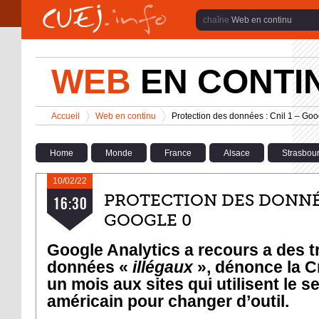
Aller au contenu principal
Web en continu
WEB
EN CONTI
Vous êtes ici
Accueil
Web en continu
Protection des données : Cnil 1 – Goo
>
>
Home
Monde
France
Alsace
Strasbou
10/02/22
PROTECTION DES DONNÉES
16:30
GOOGLE 0
Google Analytics a recours a des t
données «
illégaux
», dénonce la Cn
un mois aux sites qui utilisent le s
américain pour changer d’outil.