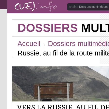
Aller au contenu principal
Dossiers multimédias
DOSSIERS
MULT
Vous êtes ici
Accueil
Dossiers multimédi
>
Russie, au fil de la route mili
VERS LA RUSSIE, AU FIL D