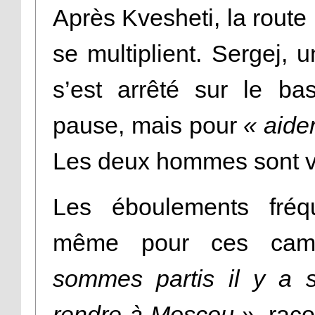
Après Kvesheti, la route p
se multiplient. Sergej, 
s’est arrêté sur le ba
pause, mais pour
« aide
Les deux hommes sont vê
Les éboulements fréqu
même pour ces cami
sommes partis il y a s
rendre à Moscou »
, rac