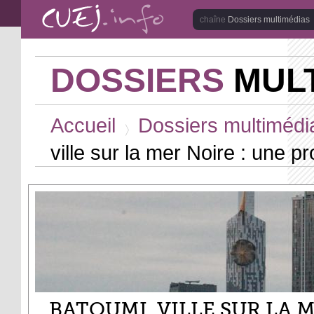
Aller au contenu principal
Dossiers multimédias
DOSSIERS
MULT
Vous êtes ici
Accueil
Dossiers multimédi
>
ville sur la mer Noire : une 
BATOUMI, VILLE SUR LA M