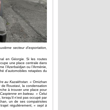
euxième secteur d’exportation,
mal en Géorgie. Si les routes
occupe une place centrale dans
me l’Azerbaïdjan ou l’Arménie,
ché d’automobiles retapées du
dre au Kazakhstan. »
Omizhan
t
de Roustavi, la condensation
rche à trouver une place pour
r Caspienne en bateau. »
Celui
, lorsqu’il n’est pas occupé par
khan, un de ses compatriotes
 trajet régulièrement,
« sept à