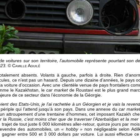
de voitures sur son territoire, l’automobile représente pourtant son d
023.
© Camille Aguilé
otalement absents. Volants à gauche, parfois à droite. Rien d’anor
icules, ce n’est pas un hasard. Depuis une dizaine d’années, le pays 
la voiture d’occasion. Avec une clientèle venue de pays frontaliers com
omme le Kazakhstan, le
car market
de Roustavi est le plus grand mar
majeure de ce secteur dans l’économie de la Géorgie.
nt des Etats-Unis, je l’ai rachetée à un Géorgien et je vais la reven
 périple qui l’attend jusqu’à son pays. Dans une annexe du
car marke
u d’un attroupement d’une trentaine d'hommes, cet imposant Kazakh che
r la Russie, c’est moins cher que de traverser l’Azerbaïdjan et la me
trajet de tout juste 6 000 kilomètres aller-retour, quinze jours par mois
vendre des automobiles, un
« hobby »
non négligeable selon Adil
t gagner entre 500 et 3 000 dollars par voiture. Lui aussi effectue ce
.