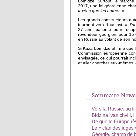
Lomidze. Surtout, le marché 
2017, une loi géorgienne cha
taxées que les autres. »
Les grands constructeurs auto
tournent vers Roustavi.
« J’a
27 ans, patiente pour récup
revendeur géorgien, pour 15 
en Russie au volant de son no
Si Kaxa Lomidze affirme que l
Commission européenne contre
envisagée, ce qui pourrait in
et aller chercher eux-mêmes l
Sommaire News 
Vers la Russie, au fi
Bidzina Ivanichvili, 
De quelle Europe rê
Le « clan des juges
Géorgie, champ de b