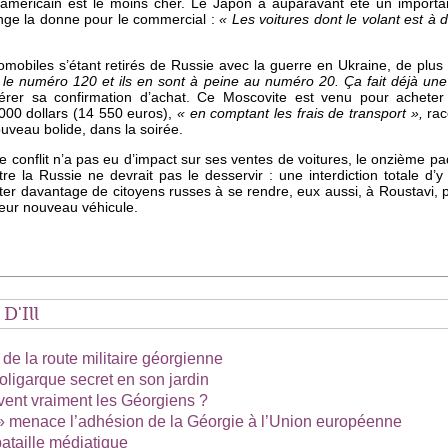
américain est le moins cher. Le Japon a auparavant été un importan
nge la donne pour le commercial :
« Les voitures dont le volant est à d
mobiles s’étant retirés de Russie avec la guerre en Ukraine, de plus
i le numéro 120 et ils en sont à peine au numéro 20. Ça fait déjà une
érer sa confirmation d’achat. Ce Moscovite est venu pour achete
000 dollars (14 550 euros),
« en comptant les frais de transport »,
rac
uveau bolide, dans la soirée.
e conflit n’a pas eu d’impact sur ses ventes de voitures, le onzième pa
 la Russie ne devrait pas le desservir : une interdiction totale d’y
citer davantage de citoyens russes à se rendre, eux aussi, à Roustavi, 
eur nouveau véhicule.
D'Ill
l de la route militaire géorgienne
l’oligarque secret en son jardin
vent vraiment les Géorgiens ?
 » menace l’adhésion de la Géorgie à l’Union européenne
ataille médiatique