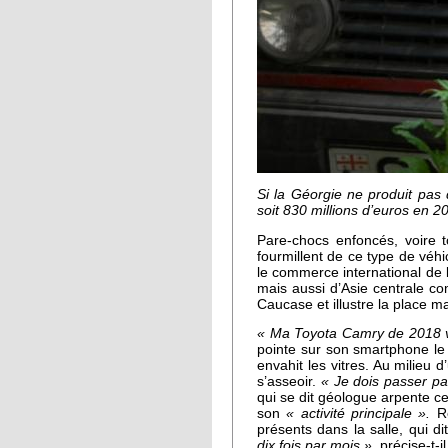
Si la Géorgie ne produit pas 
soit 830 millions d’euros en 2
Pare-chocs enfoncés, voire t
fourmillent de ce type de véh
le commerce international de 
mais aussi d’Asie centrale c
Caucase et illustre la place 
« Ma Toyota Camry de 2018 vie
pointe sur son smartphone le
envahit les vitres. Au milie
s’asseoir.
« Je dois passer pa
qui se dit géologue arpente ce 
son
« activité principale ».
Re
présents dans la salle, qui di
dix fois par mois »,
précise-t-il