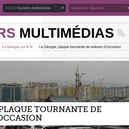
Dossiers multimédias
faites votre sélection
RS
MULTIMÉDIAS
Suivez
les
actuali
La Géorgie sur le fil
La Géorgie, plaque tournante de voitures d’occasion
de
>
la
chaîne
Dossie
multim
 PLAQUE TOURNANTE DE
’OCCASION