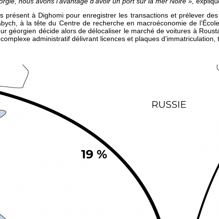
rgie, nous avons l’avantage d’avoir un port sur la mer Noire »,
explique
as présent à Dighomi pour enregistrer les transactions et prélever des
abych, à la tête du Centre de recherche en macroéconomie de l’École
érieur géorgien décide alors de délocaliser le marché de voitures à Roust
n complexe administratif délivrant licences et plaques d’immatriculation,