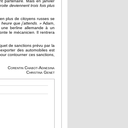
t partenaire. Mais en janvier
roite deviennent trois fois plus
 en plus de citoyens russes se
 heure que j’attends. »
Adam,
r une berline allemande à un
onte le mécanicien. Il rentrera
quet de sanctions prévu par la
 exporter des automobiles est
pour contourner ces sanctions,
Corentin Chabot-Agnesina
Christina Genet