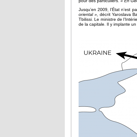
pour des particuliers.
« En Géo
Jusqu’en 2009, l’État n’est p
oriental »,
décrit Yaroslava B
Tbilissi. Le ministre de l’Int
de la capitale. Il y implante u