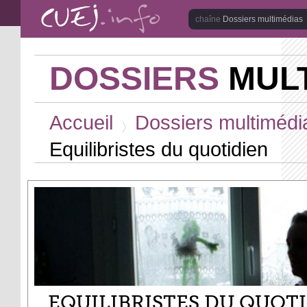
Aller au contenu principal
Dossiers multimédias
DOSSIERS
MULT
Vous êtes ici
Accueil
Dossiers multimédi
>
Equilibristes du quotidien
EQUILIBRISTES DU QUOT