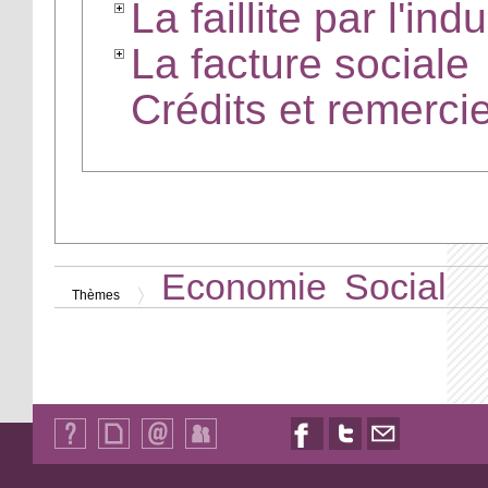
La faillite par l'indu
La facture sociale
Crédits et remerc
Economie
Social
Thèmes
Qui
Plan
Contact
Identification
Nous
Nous
Nous
sommes-
du
suivre
suivre
contacter
nous
site
sur
sur
par