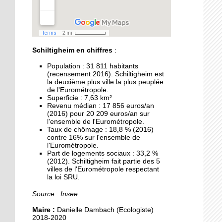
pour les municipales
30 septembre 2019
Accident à Schiltigheim :
une cycliste tuée
Schiltigheim en chiffres
:
Population : 31 811 habitants
27 septembre 2019
(recensement 2016). Schiltigheim est
la deuxième plus ville la plus peuplée
Handball : Schiltigheim
de l'Eurométropole.
affronte Sélestat pour la
Superficie : 7,63 km²
suprématie régionale
Revenu médian : 17 856 euros/an
(2016) pour 20 209 euros/an sur
l'ensemble de l'Eurométropole.
27 septembre 2019
Taux de chômage : 18,8 % (2016)
Pas de protection
contre 16% sur l'ensemble de
fonctionnelle pour
l'Eurométropole.
Part de logements sociaux : 33,2 %
l’ancien maire Kutner
(2012). Schiltigheim fait partie des 5
villes de l'Eurométropole respectant
27 septembre 2019
la loi SRU.
Les food truck à la
Source : Insee
conquête de l'Espace
européen de l'entreprise
Maire :
Danielle Dambach (Ecologiste)
2018-2020