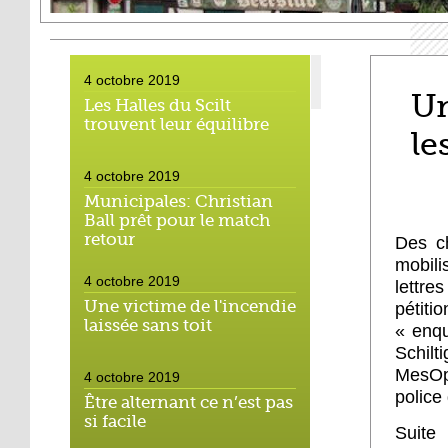
4 octobre 2019
Un
Les Halles du Scilt
trouvent leur équilibre
le
4 octobre 2019
Municipales: Christian
Ball prêt pour le match
retour
Des ch
mobili
4 octobre 2019
lettre
Une victime de l'incendie
pétit
laissée sans toit
« enqu
Schilt
MesOp
4 octobre 2019
police
Être alternant ce n’est pas
si facile
Suite