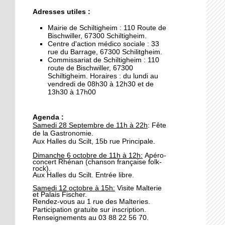
26 septembre 2019
Adresses utiles :
Les graines de
journalistes reviennent
Mairie de Schiltigheim : 110 Route de
Bischwiller, 67300 Schiltigheim.
sur les lieux de l'incendie
Centre d'action médico sociale : 33
rue du Barrage, 67300 Schilitgheim.
26 septembre 2019
Commissariat de Schiltigheim : 110
route de Bischwiller, 67300
Municipales 2020:
Schiltigheim. Horaires : du lundi au
Christian Ball investi par
vendredi de 08h30 à 12h30 et de
Les Républicains
13h30 à 17h00
25 septembre 2019
Agenda :
La gastronomie s'invite
Samedi 28 Septembre de 11h à 22h
: Fête
aux Halles
de la Gastronomie.
Aux Halles du Scilt, 15b rue Principale.
Dimanche 6 octobre de 11h à 12h:
Apéro-
24 septembre 2019
concert Rhénan (
chanson française folk-
rock
).
Journées de
Aux Halles du Scilt. Entrée libre.
l'architecture: Anupama
Samedi 12 octobre à 15h:
Visite Malterie
Kundoo ouvre le bal
et Palais Fischer.
Rendez-vous au 1 rue des Malteries.
Participation gratuite sur inscription.
24 septembre 2019
Renseignements au 03 88 22 56 70.
Travaux rue des