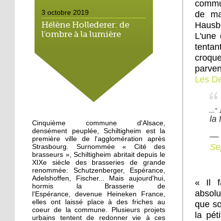
commun
3 octobre 2019
de ma
Hausbe
Hélène Hollederer: de
l'ombre à la lumière
L'une 
tentan
croquet
3 octobre 2019
parven
Dernières répétitions
Les De
pour Tartine Reverdy
_-
3 octobre 2019
la 
Appel à une
Cinquième commune d'Alsace,
manifestation des
densément peuplée, Schiltigheim est la
—
cyclistes
première ville de l'agglomération après
Se
Strasbourg. Surnommée « Cité des
brasseurs », Schiltigheim abritait depuis le
2 octobre 2019
XIXe siècle des brasseries de grande
renommée: Schutzenberger, Espérance,
Une trentaine de
Adelshoffen, Fischer... Mais aujourd'hui,
personnes réunies contre
« Il 
hormis la Brasserie de
la misère
absolu
l'Espérance, devenue Heineken France,
elles ont laissé place à des friches au
que so
coeur de la commune. Plusieurs projets
1 octobre 2019
la pét
urbains tentent de redonner vie à ces