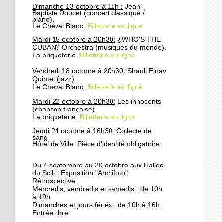
Dimanche 13 octobre à 11h :
Jean-
Chasseurs et rue de la
Baptiste Doucet (concert classique /
Patrie : fermeture à la
piano).
Le Cheval Blanc.
Billetterie en ligne
circulation
Mardi 15 ocotbre à 20h30:
¿WHO'S THE
CUBAN? Orchestra (musiques du monde).
24 septembre 2019
La briqueterie.
Billetterie en ligne
Attention aux coupures
d'eau
Vendredi 18 octobre à 20h30:
Shauli Einav
Quintet (jazz).
Le Cheval Blanc.
Billetterie en ligne
24 septembre 2019
Mardi 22 octobre à 20h30:
Les innocents
Concertation publique:
(chanson française).
La briqueterie.
Réaménagement des rues
Billetterie en ligne
Wenger-Valentin et
Jeudi 24 ocotbre à 16h30:
Collecte de
Raiffeisen
sang
Hôtel de Ville. Pièce d'identité obligatoire.
6 octobre 2016
Du 4 septembre au 20 octobre aux Halles
Cette épicerie où l'on
du Scilt :
Exposition "Archifoto".
apprend le français
Rétrospective.
Mercredis, vendredis et samedis : de 10h
à 19h
Dimanches et jours fériés : de 10h à 16h.
5 octobre 2016
Entrée libre.
Paroissiens et réfugiés