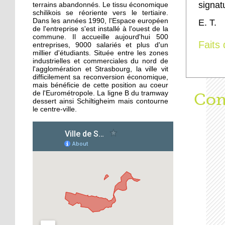
«Ce carrefour est hyper
signat
terrains abandonnés. Le tissu économique
dangereux»
schilikois se réoriente vers le tertiaire.
Dans les années 1990, l'Espace européen
E. T.
de l'entreprise s'est installé à l'ouest de la
commune. Il accueille aujourd'hui 500
1 octobre 2019
Faits 
entreprises, 9000 salariés et plus d'un
Le guide gourmand
millier d'étudiants. Située entre les zones
peine à s'imposer
industrielles et commerciales du nord de
l'agglomération et Strasbourg, la ville vit
difficilement sa reconversion économique,
mais bénéficie de cette position au coeur
1 octobre 2019
de l'Eurométropole. La ligne B du tramway
Aff
Com
Tous au Théâtre alsacien
dessert ainsi Schiltigheim mais contourne
de Schiltigheim !
le centre-ville.
30 septembre 2019
Grand déstockage chez
Hang’art Events avant
son changement
d’activité
30 septembre 2019
Hélène Hollederer, de
LREM, en campagne