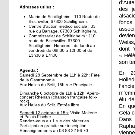
d’Aute
26 septembre 2019
Adresses utiles :
des j
Les graines de
alsaci
journalistes reviennent
Mairie de Schiltigheim : 110 Route de
Bischwiller, 67300 Schiltigheim.
fonds 
sur les lieux de l'incendie
Centre d'action médico sociale : 33
associ
rue du Barrage, 67300 Schilitgheim.
devie
26 septembre 2019
Commissariat de Schiltigheim : 110
route de Bischwiller, 67300
Weiss,
Municipales 2020:
Schiltigheim. Horaires : du lundi au
Christian Ball investi par
dont l
vendredi de 08h30 à 12h30 et de
Les Républicains
« Hélè
13h30 à 17h00
son ter
25 septembre 2019
Agenda :
En 20
La gastronomie s'invite
Samedi 28 Septembre de 11h à 22h
: Fête
Holled
aux Halles
de la Gastronomie.
Aux Halles du Scilt, 15b rue Principale.
l’anci
m’emmè
Dimanche 6 octobre de 11h à 12h:
Apéro-
24 septembre 2019
concert Rhénan (
chanson française folk-
élu dé
rock
).
Journées de
Aux Halles du Scilt. Entrée libre.
En que
l'architecture: Anupama
Cela c
Samedi 12 octobre à 15h:
Visite Malterie
Kundoo ouvre le bal
et Palais Fischer.
Dans l
Rendez-vous au 1 rue des Malteries.
Raphaë
Participation gratuite sur inscription.
24 septembre 2019
Renseignements au 03 88 22 56 70.
vienne