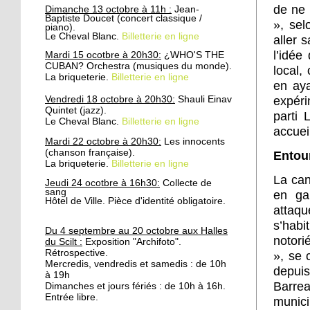
Travaux rue des
de ne 
Dimanche 13 octobre à 11h :
Jean-
Chasseurs et rue de la
Baptiste Doucet (concert classique /
», sel
Patrie : fermeture à la
piano).
Le Cheval Blanc.
Billetterie en ligne
aller 
circulation
l’idée
Mardi 15 ocotbre à 20h30:
¿WHO'S THE
CUBAN? Orchestra (musiques du monde).
local,
24 septembre 2019
La briqueterie.
Billetterie en ligne
en aya
Attention aux coupures
d'eau
expéri
Vendredi 18 octobre à 20h30:
Shauli Einav
Quintet (jazz).
parti 
Le Cheval Blanc.
Billetterie en ligne
accuei
24 septembre 2019
Mardi 22 octobre à 20h30:
Les innocents
Concertation publique:
(chanson française).
Entour
La briqueterie.
Billetterie en ligne
Réaménagement des rues
Wenger-Valentin et
La can
Jeudi 24 ocotbre à 16h30:
Collecte de
Raiffeisen
sang
en ga
Hôtel de Ville. Pièce d'identité obligatoire.
attaqu
6 octobre 2016
s’habi
Du 4 septembre au 20 octobre aux Halles
Cette épicerie où l'on
notori
du Scilt :
Exposition "Archifoto".
apprend le français
Rétrospective.
», se 
Mercredis, vendredis et samedis : de 10h
depuis
à 19h
Barrea
Dimanches et jours fériés : de 10h à 16h.
5 octobre 2016
Entrée libre.
munici
Paroissiens et réfugiés