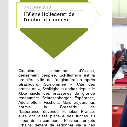
3 octobre 2019
Hélène Hollederer: de
l'ombre à la lumière
3 octobre 2019
Dernières répétitions
pour Tartine Reverdy
3 octobre 2019
Appel à une
Cinquième commune d'Alsace,
manifestation des
densément peuplée, Schiltigheim est la
cyclistes
première ville de l'agglomération après
Strasbourg. Surnommée « Cité des
brasseurs », Schiltigheim abritait depuis le
2 octobre 2019
XIXe siècle des brasseries de grande
renommée: Schutzenberger, Espérance,
Une trentaine de
Adelshoffen, Fischer... Mais aujourd'hui,
personnes réunies contre
hormis la Brasserie de
la misère
l'Espérance, devenue Heineken France,
elles ont laissé place à des friches au
coeur de la commune. Plusieurs projets
1 octobre 2019
urbains tentent de redonner vie à ces