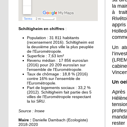
pour les municipales
la mai
à tra
30 septembre 2019
Rivéto
Accident à Schiltigheim :
appris
une cycliste tuée
Schiltigheim en chiffres
:
Holled
commen
Population : 31 811 habitants
27 septembre 2019
(recensement 2016). Schiltigheim est
Un at
la deuxième plus ville la plus peuplée
Handball : Schiltigheim
de l'Eurométropole.
l’inv
affronte Sélestat pour la
Superficie : 7,63 km²
suprématie régionale
(LREM)
Revenu médian : 17 856 euros/an
(2016) pour 20 209 euros/an sur
cabine
l'ensemble de l'Eurométropole.
27 septembre 2019
Vincen
Taux de chômage : 18,8 % (2016)
Pas de protection
contre 16% sur l'ensemble de
Un oei
fonctionnelle pour
l'Eurométropole.
Part de logements sociaux : 33,2 %
l’ancien maire Kutner
Après 
(2012). Schiltigheim fait partie des 5
villes de l'Eurométropole respectant
Hélène
27 septembre 2019
la loi SRU.
tensio
Les food truck à la
profes
Source : Insee
conquête de l'Espace
mandat
européen de l'entreprise
Maire :
Danielle Dambach (Ecologiste)
rester
2018-2020