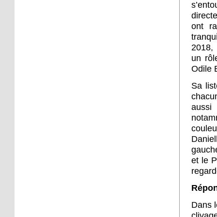
s’ento
main dans la main
direct
ont ra
3 octobre 2016
tranqu
Le Festival des oiseaux
2018, 
cultive la convivialité
un rôl
Odile 
3 octobre 2016
Sa lis
Un cas de zika suspecté
chacun
dans le quartier des
aussi
Malteries
notamm
couleu
3 octobre 2016
Daniel
Travaux route de
Bischwiller : la
gauche
circulation bloquée
et le 
jusqu'au 21 octobre
regard
Répon
3 octobre 2016
Cécifoot : le SC
Dans l
Schiltigheim continue
clivag