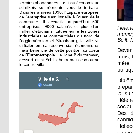
«Ce carrefour est hyper
terrains abandonnés. Le tissu économique
dangereux»
schilikois se réoriente vers le tertiaire.
Dans les années 1990, l'Espace européen
de l'entreprise s'est installé à l'ouest de la
commune. Il accueille aujourd'hui 500
1 octobre 2019
entreprises, 9000 salariés et plus d'un
Hélèn
Le guide gourmand
millier d'étudiants. Située entre les zones
munici
peine à s'imposer
industrielles et commerciales du nord de
Scilt,
l'agglomération et Strasbourg, la ville vit
difficilement sa reconversion économique,
Deveni
mais bénéficie de cette position au coeur
1 octobre 2019
de l'Eurométropole. La ligne B du tramway
mois, 
Tous au Théâtre alsacien
dessert ainsi Schiltigheim mais contourne
mère 
de Schiltigheim !
le centre-ville.
politiq
Diplôm
30 septembre 2019
prépar
Grand déstockage chez
Hang’art Events avant
la sui
son changement
Hélèn
d’activité
sociau
Dès 1
30 septembre 2019
candid
Hélène Hollederer, de
Holled
LREM, en campagne
sa dir