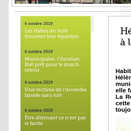
4 octobre 2019
Hé
Les Halles du Scilt
trouvent leur équilibre
à 
4 octobre 2019
Municipales: Christian
Ball prêt pour le match
retour
Habi
Hélè
4 octobre 2019
muni
Une victime de l'incendie
elle 
laissée sans toit
La R
cette
toujo
4 octobre 2019
Être alternant ce n’est pas
si facile