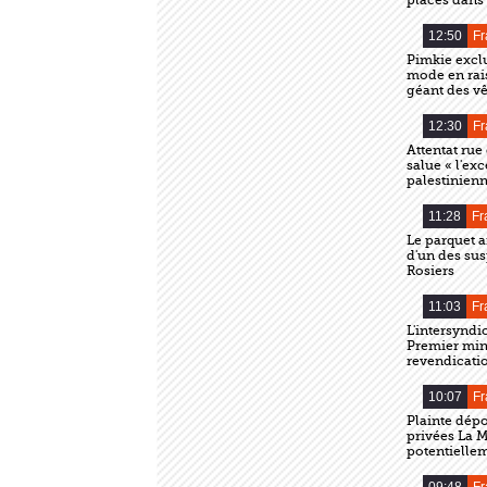
places dans 
12:50
Fr
Pimkie exclu
mode en rais
géant des v
12:30
Fr
Attentat ru
salue « l'ex
palestinienn
11:28
Fr
Le parquet a
d'un des susp
Rosiers
11:03
Fr
L'intersyndi
Premier mini
revendicati
10:07
Fr
Plainte dép
privées La M
potentielle