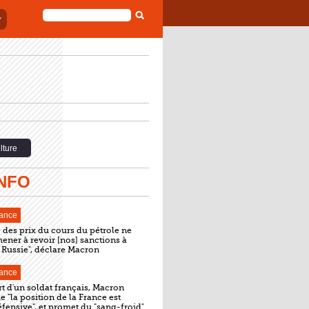
FORMULAIRE
DE
RECHERCHE
lture
INFO
ance
 des prix du cours du pétrole ne
mener à revoir [nos] sanctions à
a Russie", déclare Macron
ance
t d'un soldat français, Macron
e "la position de la France est
ensive", et promet du "sang-froid"