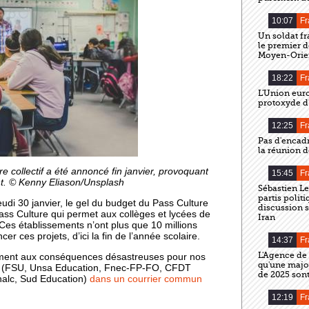
10:07
Fr
Un soldat fr
le premier d
Moyen-Orie
18:22
Fr
L'Union eur
protoxyde d'
12:25
Fr
Pas d'encad
la réunion d
e collectif a été annoncé fin janvier, provoquant
15:45
Fr
nt. © Kenny Eliason/Unsplash
Sébastien L
partis polit
eudi 30 janvier, le gel du budget du Pass Culture
discussion s
f Pass Culture qui permet aux collèges et lycées de
Iran
. Ces établissements n’ont plus que 10 millions
er ces projets, d’ici la fin de l’année scolaire.
14:37
Fr
L'Agence de
ement aux conséquences désastreuses pour nos
qu'une major
ats (FSU, Unsa Education, Fnec-FP-FO, CFDT
de 2025 sont
nalc, Sud Education)
dans un courrier commun
12:19
Fr