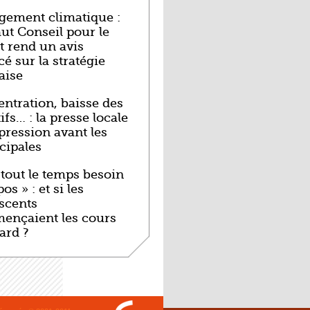
ement climatique :
ut Conseil pour le
t rend un avis
é sur la stratégie
aise
ntration, baisse des
ifs… : la presse locale
pression avant les
cipales
i tout le temps besoin
os » : et si les
scents
ençaient les cours
tard ?