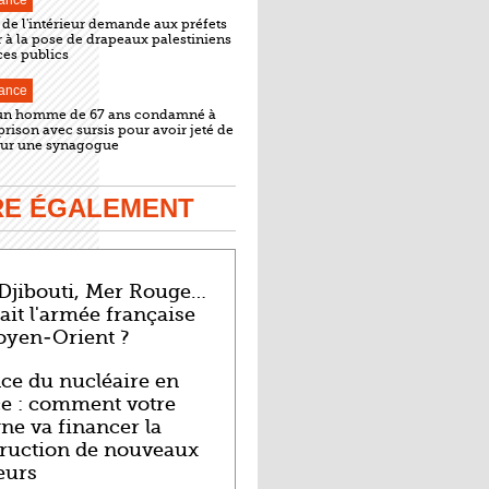
ance
 de l'intérieur demande aux préfets
 à la pose de drapeaux palestiniens
ices publics
ance
 un homme de 67 ans condamné à
prison avec sursis pour avoir jeté de
 sur une synagogue
IRE ÉGALEMENT
 Djibouti, Mer Rouge…
ait l'armée française
oyen-Orient ?
ce du nucléaire en
e : comment votre
ne va financer la
ruction de nouveaux
eurs