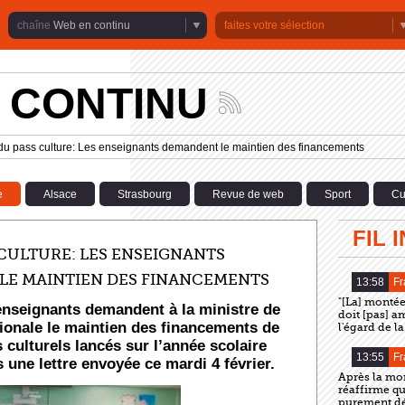
Web en continu
faites votre sélection
 CONTINU
Suivez
les
actualités
du pass culture: Les enseignants demandent le maintien des financements
de
la
chaîne
e
Alsace
Strasbourg
Revue de web
Sport
Cu
Web
en
continu
FIL 
 CULTURE: LES ENSEIGNANTS
LE MAINTIEN DES FINANCEMENTS
13:58
Fr
"[La] montée
enseignants demandent à la ministre de
doit [pas] a
tionale le maintien des financements de
l'égard de l
s culturels lancés sur l’année scolaire
13:55
Fr
 une lettre envoyée ce mardi 4 février.
Après la mor
réaffirme qu
purement déf