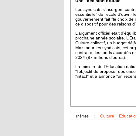
Une "décision brutale"
Les syndicats s’insurgent contr
essentielle" de l’école d’ouvrir 
gouvernement fait "le choix de 
ce dispositif pour des raisons 
L’argument officiel était d’équil
prochaine année scolaire. L’Et
Culture collectif, un budget déj
Mais pour les syndicats, cet arg
contraire, les fonds accordés en
2024 (97 millions d’euros).
La ministre de l’Éducation nati
"l'objectif de proposer des ense
"intact" et a annoncé "un recen
Culture
Educatio
Thèmes