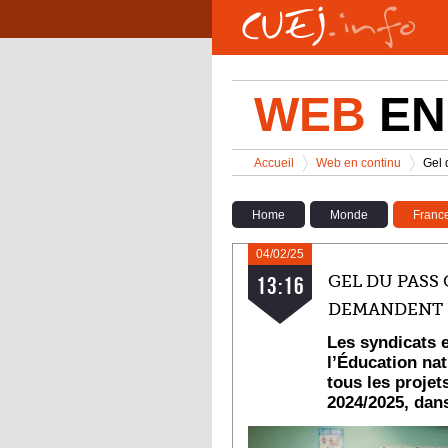
Aller au contenu principal
WEB
EN
Vous êtes ici
Accueil
Web en continu
Gel 
>
>
Home
Monde
Franc
04/02/25
GEL DU PASS
13:16
DEMANDENT 
Les syndicats 
l’Éducation na
tous les projet
2024/2025, dans