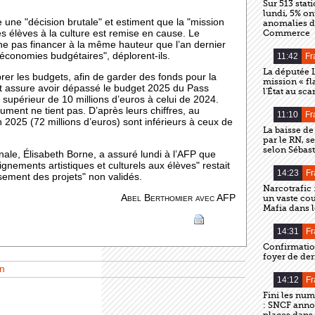
Sur 513 stat
lundi, 5% on
e une "décision brutale" et estiment que la "mission
anomalies de
Commerce
les élèves à la culture est remise en cause. Le
ne pas financer à la même hauteur que l’an dernier
d’économies budgétaires", déplorent-ils.
11:42
Fr
La députée 
ibrer les budgets, afin de garder des fonds pour la
mission « fl
at assure avoir dépassé le budget 2025 du Pass
l'État au sca
à supérieur de 10 millions d’euros à celui de 2024.
ument ne tient pas. D’après leurs chiffres, au
11:10
Fr
 2025 (72 millions d’euros) sont inférieurs à ceux de
La baisse de
par le RN, s
selon Sébas
onale, Élisabeth Borne, a assuré lundi à l’AFP que
ignements artistiques et culturels aux élèves" restait
14:23
Fr
sement des projets" non validés.
Narcotrafic 
Abel Berthomier avec AFP
un vaste cou
Mafia dans l
14:31
Fr
Confirmatio
foyer de de
n
14:12
Fr
Fini les num
: SNCF anno