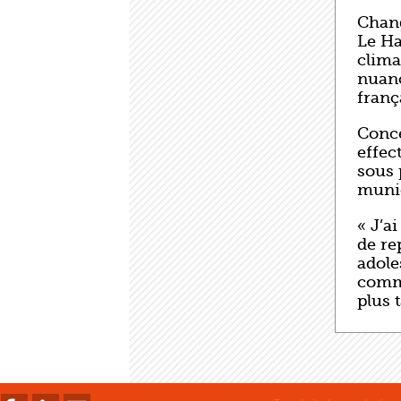
Chang
Le Ha
clima
nuanc
franç
Conce
effect
sous 
muni
« J’a
de rep
adole
comm
plus 