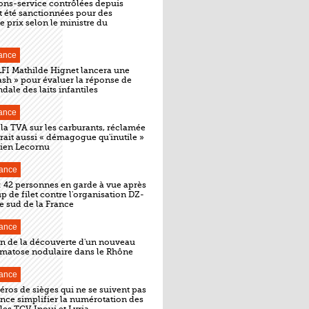
ions-service contrôlées depuis
t été sanctionnées pour des
 prix selon le ministre du
ance
LFI Mathilde Hignet lancera une
ash » pour évaluer la réponse de
ndale des laits infantiles
ance
 la TVA sur les carburants, réclamée
erait aussi « démagogue qu'inutile »
tien Lecornu
ance
: 42 personnes en garde à vue après
p de filet contre l'organisation DZ-
e sud de la France
ance
n de la découverte d'un nouveau
rmatose nodulaire dans le Rhône
ance
éros de sièges qui ne se suivent pas
nce simplifier la numérotation des