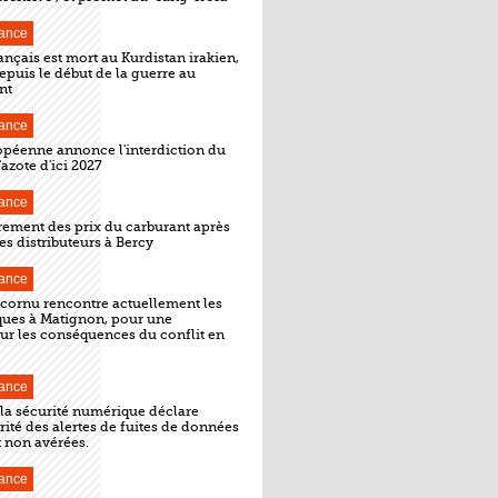
ance
ançais est mort au Kurdistan irakien,
epuis le début de la guerre au
nt
ance
opéenne annonce l'interdiction du
azote d'ici 2027
ance
rement des prix du carburant après
es distributeurs à Bercy
ance
ecornu rencontre actuellement les
iques à Matignon, pour une
ur les conséquences du conflit en
ance
 la sécurité numérique déclare
ité des alertes de fuites de données
 non avérées.
ance