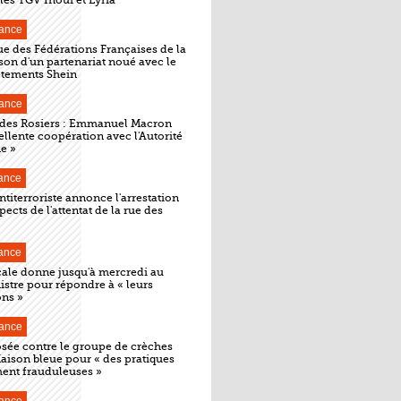
les TGV Inoui et Lyria
ance
e des Fédérations Françaises de la
on d'un partenariat noué avec le
êtements Shein
ance
e des Rosiers : Emmanuel Macron
cellente coopération avec l'Autorité
e »
ance
ntiterroriste annonce l'arrestation
ects de l'attentat de la rue des
ance
cale donne jusqu'à mercredi au
stre pour répondre à « leurs
ons »
ance
osée contre le groupe de crèches
aison bleue pour « des pratiques
ment frauduleuses »