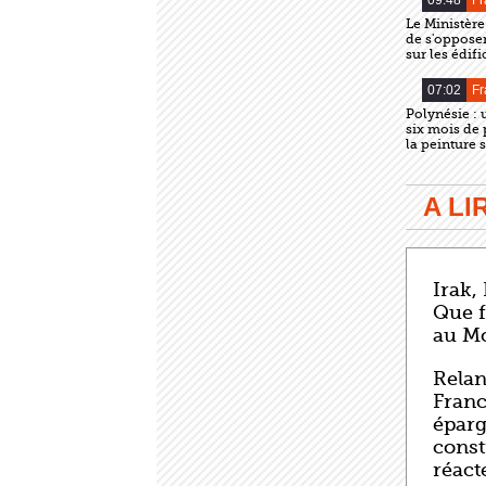
09:48
Fr
Le Ministère
de s'opposer
sur les édif
07:02
Fr
Polynésie :
six mois de 
la peinture
A L
Irak,
Que f
au M
Relan
Franc
éparg
const
réact