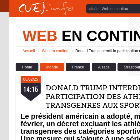
Aller au contenu principal
Web en continu
WEB
EN CONTI
Vous êtes ici
Accueil
Web en continu
Donald Trump interdit la participation
>
>
Home
Monde
France
Alsace
Strasbou
06/02/25
DONALD TRUMP INTERDI
14:15
PARTICIPATION DES ATH
TRANSGENRES AUX SPOR
Le président américain a adopté, m
février, un décret excluant les athl
transgenres des catégories sporti
Une mesure qui s’ajoute à une séri