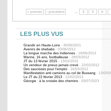
PAGES
« premier
‹ précédent
…
4
5
6
LES PLUS VUS
Grandir en Haute-Loire
- 30/06/2021
Avenirs de shebabs
- 03/06/2012
La longue marche des Indiennes
- 18/06/2013
Marine, 16 ans, footballeuse
- 28/03/2012
JT du 13 février 2015
- 13/02/2015
Un vendeur de pneus jamais crevé
- 22/02/2012
Des saucisses pour l'emploi
- 16/03/2012
Manifestation anti camions au col de Bussang
- 13/03/
Le JT du 22 février 2013
- 22/02/2013
Géorgie : à la croisée des chemins
- 03/07/2023