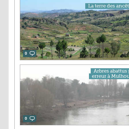
La terre des ancê
0
Arbres abattus 
erreur à Mulhou
0