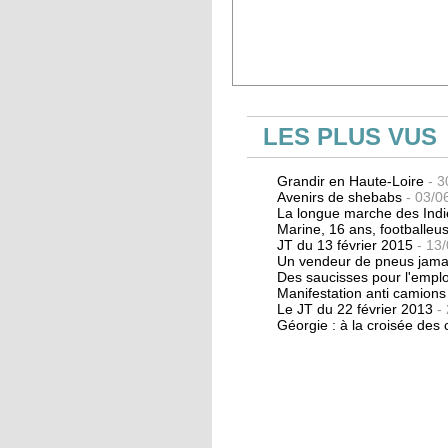
PAGES
LES PLUS VUS
Grandir en Haute-Loire
- 
Avenirs de shebabs
- 03/0
La longue marche des Ind
Marine, 16 ans, footballeu
JT du 13 février 2015
- 13
Un vendeur de pneus jama
Des saucisses pour l'empl
Manifestation anti camion
Le JT du 22 février 2013
-
Géorgie : à la croisée de