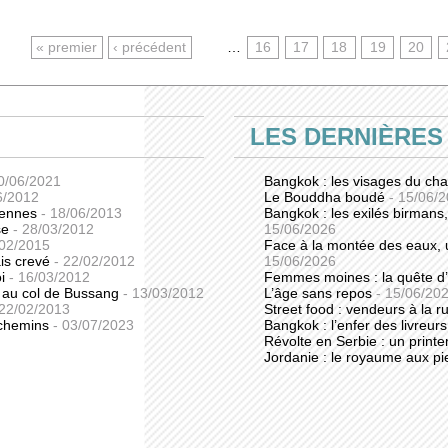
« premier
‹ précédent
…
16
17
18
19
20
LES DERNIÈRES
30/06/2021
Bangkok : les visages du c
6/2012
Le Bouddha boudé
- 15/06/
iennes
- 18/06/2013
Bangkok : les exilés birmans
se
- 28/03/2012
15/06/2026
/02/2015
Face à la montée des eaux, u
is crevé
- 22/02/2012
15/06/2026
oi
- 16/03/2012
Femmes moines : la quête d’
s au col de Bussang
- 13/03/2012
L’âge sans repos
- 15/06/20
 22/02/2013
Street food : vendeurs à la 
s chemins
- 03/07/2023
Bangkok : l’enfer des livreu
Révolte en Serbie : un print
Jordanie : le royaume aux pi