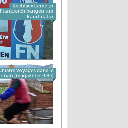
Rechtsextreme in
Frankreich bangen um
Kandidatur
Quatre voyages dans le
nnan (magazines-télé)