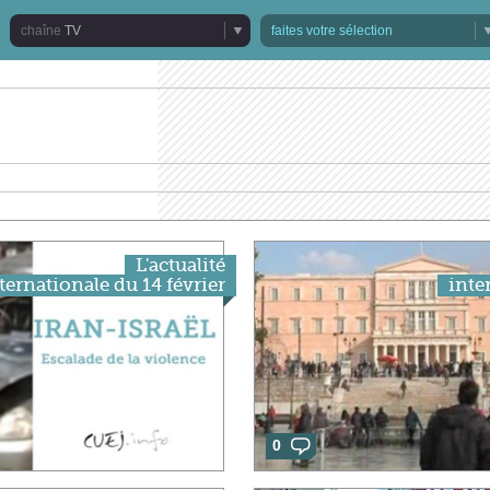
TV
faites votre sélection
L'actualité
ternationale du 14 février
inte
0