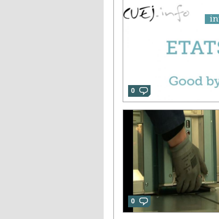
in
0
0