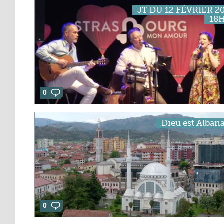
JT DU 12 FÉVRIER 2
18
0
Dieu est Albana
0