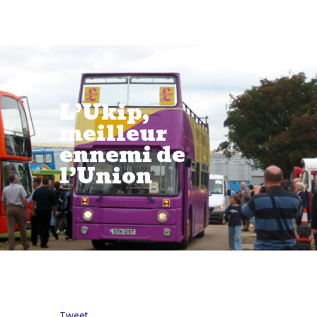
L’Ukip,
meilleur
ennemi de
l’Union
Tweet