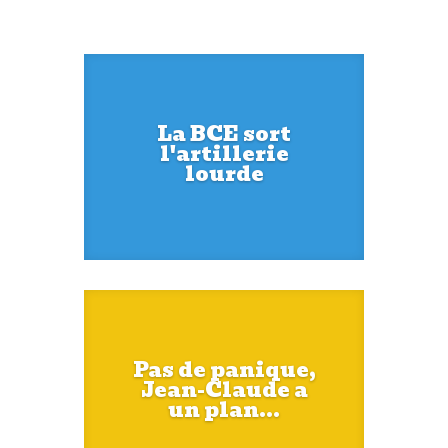
La BCE sort
l'artillerie
lourde
Pas de panique,
Jean-Claude a
un plan...