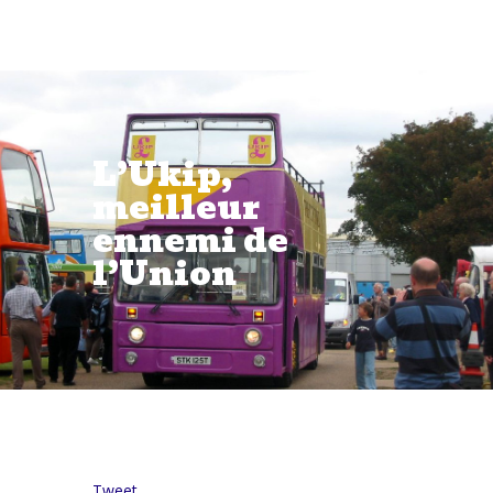
L’Ukip,
meilleur
ennemi de
l’Union
Tweet