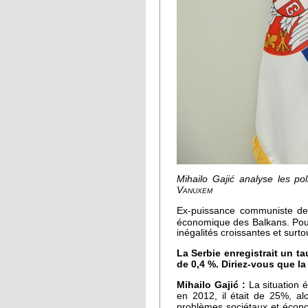
Mihailo Gajić analyse les po
Vanuxem
Ex-puissance communiste de 6
économique des Balkans. Pour
inégalités croissantes et sur
La Serbie enregistrait un t
de 0,4 %. Diriez-vous que l
Mihailo Gajić :
La situation 
en 2012, il était de 25%, al
problèmes sociétaux et écono