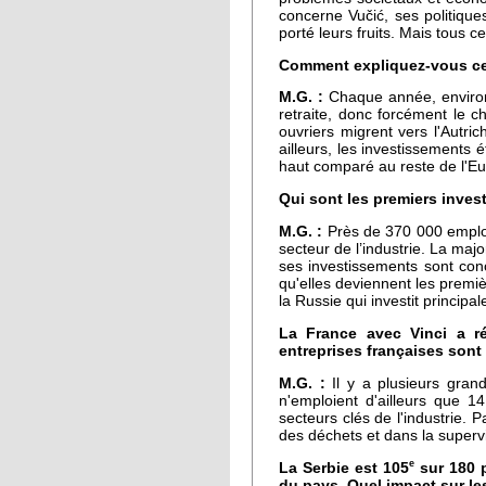
concerne Vučić, ses politique
porté leurs fruits. Mais tous 
Comment expliquez-vous ce
M.G. :
Chaque année, environ
retraite, donc forcément le c
ouvriers migrent vers l'Autri
ailleurs, les investissements
haut comparé au reste de l'E
Qui sont les premiers inves
M.G. :
Près de 370 000 emplois
secteur de l’industrie. La ma
ses investissements sont conc
qu'elles deviennent les premiè
la Russie qui investit princip
La France avec Vinci a ré
entreprises françaises sont
M.G. :
Il y a plusieurs grand
n'emploient d'ailleurs que 
secteurs clés de l'industrie. 
des déchets et dans la superv
e
La Serbie est 105
sur 180 p
du pays. Quel impact sur le