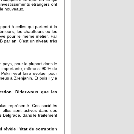
 investissements étrangers ont
r de nouveaux.
ort à celles qui partent à la
énieurs, les chauffeurs ou les
élevé pour le même métier. Par
B par an. C'est un niveau très
 pays, pour la plupart dans le
me importante, même si 90 % de
 Pékin veut faire évoluer pour
eus à Zrenjanin. Et puis il y a
stion. Diriez-vous que les
plus représenté. Ces sociétés
 elles sont actives dans des
de Belgrade, dans le traitement
 révèle l’état de corruption