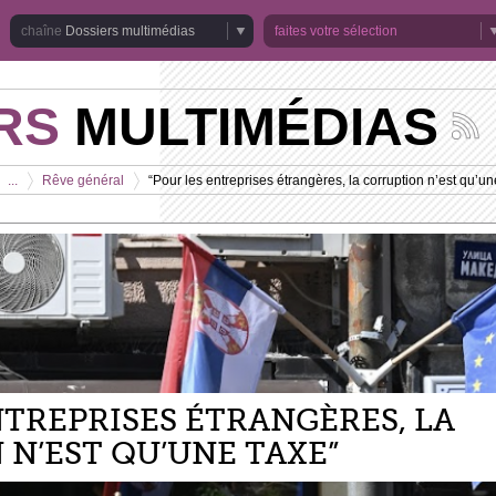
Dossiers multimédias
faites votre sélection
RS
MULTIMÉDIAS
Suivez
les
actuali
...
Rêve général
“Pour les entreprises étrangères, la corruption n’est qu’un
de
>
>
la
chaîne
Dossie
multim
NTREPRISES ÉTRANGÈRES, LA
N’EST QU’UNE TAXE”