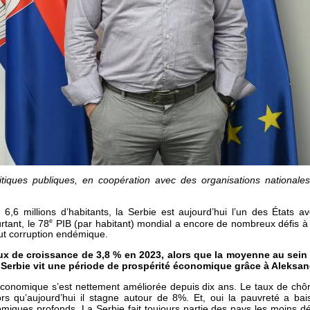
litiques publiques, en coopération avec des organisations nationales
,6 millions d’habitants, la Serbie est aujourd’hui l’un des États a
e
tant, le 78
PIB (par habitant) mondial a encore de nombreux défis à 
tout corruption endémique.
aux de croissance de 3,8 % en 2023, alors que la moyenne au sein
a Serbie vit une période de prospérité économique grâce à Aleksan
économique s’est nettement améliorée depuis dix ans. Le taux de chô
ors qu’aujourd’hui il stagne autour de 8%. Et, oui la pauvreté a bai
miques profonds. La Serbie fait toujours partie des pays les moins d