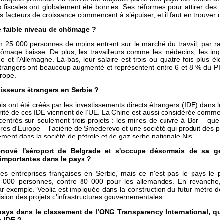
s fiscales ont globalement été bonnes. Ses réformes pour attirer des
ces facteurs de croissance commencent à s’épuiser, et il faut en trouve
 faible niveau de chômage ?
 25 000 personnes de moins entrent sur le marché du travail, par rapp
hômage baisse. De plus, les travailleurs comme les médecins, les ing
che et l'Allemagne. Là-bas, leur salaire est trois ou quatre fois plus 
 étrangers ont beaucoup augmenté et représentent entre 6 et 8 % du PI
urope.
tisseurs étrangers en Serbie ?
 ont été créés par les investissements directs étrangers (IDE) dans le
jorité de ces IDE viennent de l’UE. La Chine est aussi considérée com
entrés sur seulement trois projets : les mines de cuivre à Bor – que
res d'Europe – l'aciérie de Smederevo et une société qui produit des pn
alement dans la société de pétrole et de gaz serbe nationale Nis.
nové l'aéroport de Belgrade et s'occupe désormais de sa ge
 importantes dans le pays ?
es entreprises françaises en Serbie, mais ce n'est pas le pays le 
14 000 personnes, contre 80 000 pour les allemandes. En revanche,
Par exemple, Veolia est impliquée dans la construction du futur métro 
ision des projets d'infrastructures gouvernementales.
ays dans le classement de l’ONG Transparency International, qui
s IDE ?