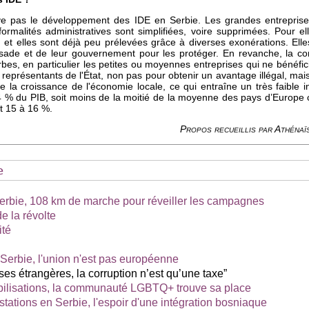
ve pas le développement des IDE en Serbie. Les grandes entreprises
ormalités administratives sont simplifiées, voire supprimées. Pour ell
, et elles sont déjà peu prélevées grâce à diverses exonérations. El
sade et de leur gouvernement pour les protéger. En revanche, la co
bes, en particulier les petites ou moyennes entreprises qui ne bénéfic
représentants de l'État, non pas pour obtenir un avantage illégal, mai
ine la croissance de l'économie locale, ce qui entraîne un très faible
 % du PIB, soit moins de la moitié de la moyenne des pays d’Europe cen
t 15 à 16 %.
Propos recueillis par Athéna
e
Serbie, 108 km de marche pour réveiller les campagnes
e la révolte
ité
Serbie, l'union n'est pas européenne
ses étrangères, la corruption n’est qu’une taxe”
ilisations, la communauté LGBTQ+ trouve sa place
estations en Serbie, l'espoir d'une intégration bosniaque