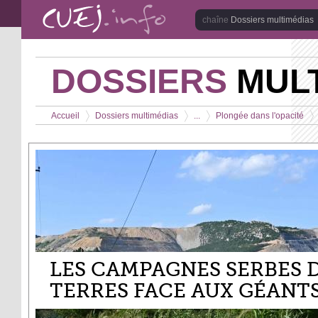
Aller au contenu principal
Dossiers multimédias
DOSSIERS
MULT
Vous êtes ici
Accueil
Dossiers multimédias
...
Plongée dans l'opacité
>
>
>
>
LES CAMPAGNES SERBES 
TERRES FACE AUX GÉANT