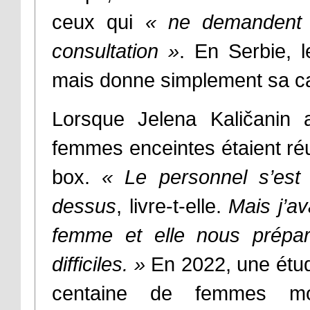
ceux qui
« ne demandent p
consultation »
. En Serbie, l
mais donne simplement sa ca
Lorsque Jelena Kaličanin 
femmes enceintes étaient ré
box.
« Le personnel s’est 
dessus
, livre-t-elle.
Mais j’a
femme et elle nous prépara
difficiles. »
En 2022, une étu
centaine de femmes mon