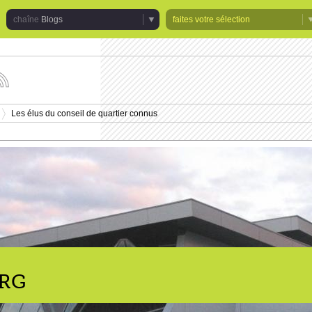
Blogs
faites votre sélection
uivez
s
tualités
Les élus du conseil de quartier connus
e
>
haîne
logs
RG