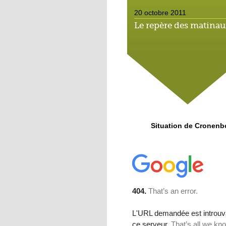
20 octobre 2011
Le repère des matina
20 octobre 2011
Un savoureux mélan
19 octobre 2011
Coupe de France :
Situation de Cronenb
Cronenbourg
rencontrera le Racing
18 octobre 2011
La future SPA supplan
les jardins ouvriers
18 octobre 2011
Le karaté défense en