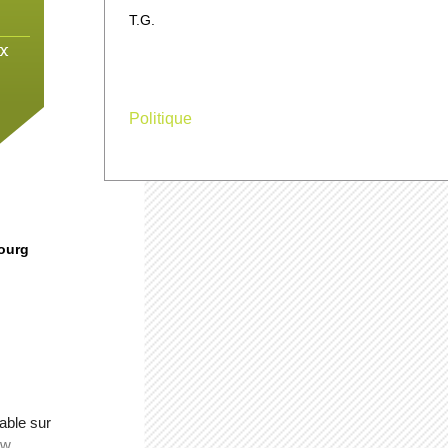
T.G.
ux
Politique
ge
ourg
te