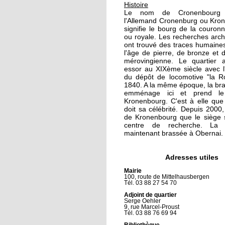
17 octobre 2011
Histoire
Le nom de Cronenbourg 
Fin de série pour l'Eto
l'Allemand Cronenburg ou Kron
Noire
signifie le bourg de la couronn
ou royale. Les recherches arc
ont trouvé des traces humaine
15 octobre 2011
l'âge de pierre, de bronze et 
mérovingienne. Le quartier 
A la découverte du cyc
essor au XIXème siècle avec l'i
ball
du dépôt de locomotive "la R
1840. A la même époque, la bra
emménage ici et prend l
14 octobre 2011
Kronenbourg. C'est à elle que 
doit sa célébrité. Depuis 2000, 
Le bus de la démocrat
de Kronenbourg que le siège s
locale présente le
centre de recherche. La 
compostage
maintenant brassée à Obernai.
14 octobre 2011
Adresses utiles
Les habitants pleurent
Mairie
leur Mutant
100, route de Mittelhausbergen
Tél. 03 88 27 54 70
Adjoint de quartier
13 octobre 2011
Serge Oehler
9, rue Marcel-Proust
Les élus du conseil de
Tél. 03 88 76 69 94
quartier connus