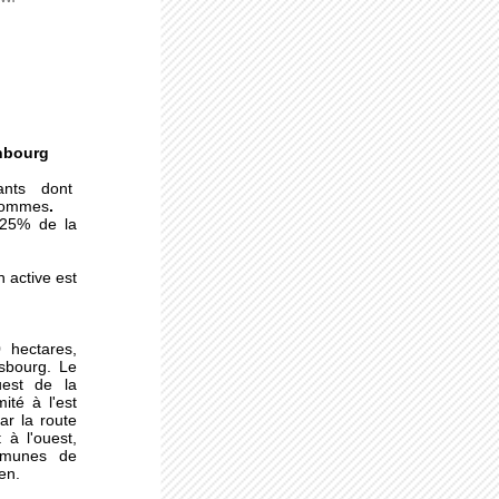
enbourg
ants dont
hommes
.
(25% de la
 active est
 hectares,
sbourg. Le
uest de la
mité à l'est
ar la route
gue
à l'ouest,
mmunes de
en.