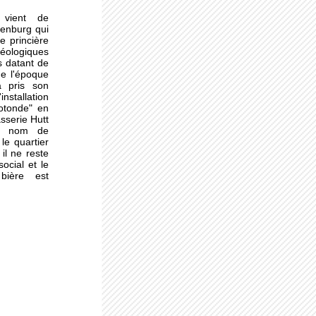
vient de
ile
enburg qui
e princière
héologiques
s datant de
de l'époque
a pris son
le-
nstallation
otonde" en
sserie Hutt
e nom de
le quartier
il ne reste
ie
ocial et le
bière est