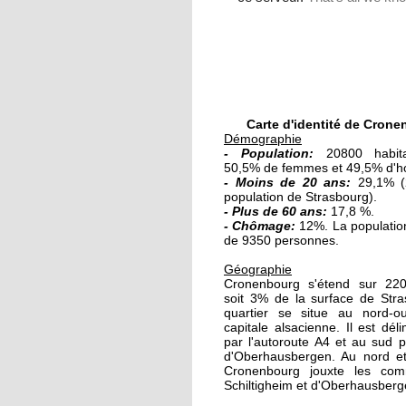
quatre leçons
18 octobre 2011
L'intégration par le
français
Carte d'identité de Cron
Démographie
18 octobre 2011
-
Population:
20800 habit
50,5% de femmes et 49,5% d'
Second tour de la
- Moins de 20 ans:
29,1% 
primaire socialiste
population de Strasbourg).
- Plus de 60 ans:
17,8 %.
- Chômage:
12%. La population
17 octobre 2011
de 9350 personnes.
Roland, 17 ans de cité
Géographie
Cronenbourg s'étend sur 220
soit 3% de la surface de Stra
quartier se situe au nord-o
17 octobre 2011
capitale alsacienne. Il est déli
par l'autoroute A4 et au sud p
Une cuisine multilin
d'Oberhausbergen. Au nord et 
au Petit Gourmand
Cronenbourg jouxte les co
Schiltigheim et d'Oberhausberg