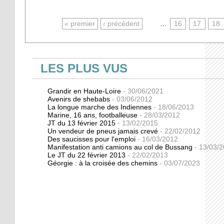
PAGES
« premier
‹ précédent
…
16
17
18
LES PLUS VUS
Grandir en Haute-Loire
- 30/06/2021
Avenirs de shebabs
- 03/06/2012
La longue marche des Indiennes
- 18/06/2013
Marine, 16 ans, footballeuse
- 28/03/2012
JT du 13 février 2015
- 13/02/2015
Un vendeur de pneus jamais crevé
- 22/02/2012
Des saucisses pour l'emploi
- 16/03/2012
Manifestation anti camions au col de Bussang
- 13/03/
Le JT du 22 février 2013
- 22/02/2013
Géorgie : à la croisée des chemins
- 03/07/2023