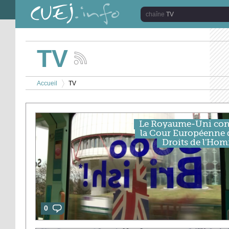
Aller au contenu principal
TV
TV
Suivez
les
Vous êtes ici
actualités
Accueil
TV
de
>
la
chaîne
TV
Le Royaume-Uni con
la Cour Européenne 
Droits de l'Ho
0