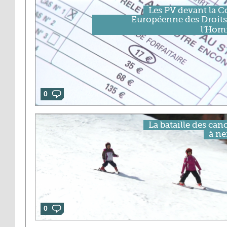
Les PV devant la C
Européenne des Droits
l'Ho
0
La bataille des can
à ne
0