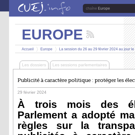
Aller au contenu principal
Europe
EUROPE
Suivez
les
Vous êtes ici
actualités
Accueil
Europe
La session du 26 au 29 février 2024 au jour le
de
>
>
la
chaîne
Les dossiers
Les sessions parlementaires
Europe
Publicité à caractère politique : protéger les élec
29
février
2024
À trois mois des él
Parlement a adopté mar
règles sur la transp