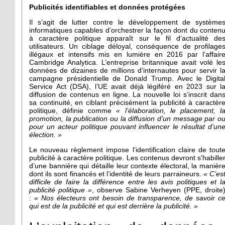
Publicités identifiables et données protégées
Il s’agit de lutter contre le développement de système
informatiques capables d’orchestrer la façon dont du conten
à caractère politique apparaît sur le fil d’actualité de
utilisateurs. Un ciblage déloyal, conséquence de profilage
illégaux et intensifs mis en lumière en 2016 par l’affair
Cambridge Analytica. L’entreprise britannique avait volé le
données de dizaines de millions d’internautes pour servir l
campagne présidentielle de Donald Trump. Avec le Digita
Service Act (DSA), l’UE avait déjà légiféré en 2023 sur l
diffusion de contenus en ligne. La nouvelle loi s’inscrit dan
sa continuité, en ciblant précisément la publicité à caractèr
politique, définie comme
«
l’élaboration, le placement, l
promotion, la publication ou la diffusion d’un message par o
pour un acteur politique pouvant influencer le résultat d’un
élection.
»
Le nouveau règlement impose l’identification claire de tout
publicité à caractère politique. Les contenus devront s'habille
d’une bannière qui détaille leur contexte électoral, la manièr
dont ils sont financés et l’identité de leurs parraineurs.
«
C’es
difficile de faire la différence entre les avis politiques et l
publicité politique
»
, observe Sabine Verheyen (PPE, droite
:
«
Nos électeurs ont besoin de transparence, de savoir c
qui est de la publicité et qui est derrière la publicité.
»