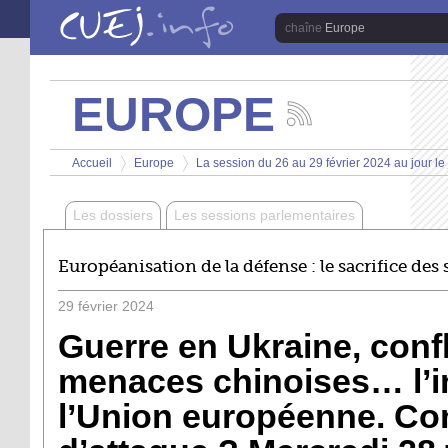
Aller au contenu principal
Europe
EUROPE
Suivez
les
Vous êtes ici
actualités
Accueil
Europe
La session du 26 au 29 février 2024 au jour le
de
>
>
la
chaîne
Les dossiers
Les sessions parlementaires
Europe
Européanisation de la défense : le sacrifice des
29
février
2024
Guerre en Ukraine, conf
menaces chinoises… l’i
l’Union européenne. Co