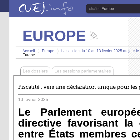
Aller au contenu principal
Europe
EUROPE
Suivez
les
Vous êtes ici
actualités
Accueil
Europe
La session du 10 au 13 février 2025 au jour le 
de
Europe
>
>
la
chaîne
Europe
Les dossiers
Les sessions parlementaires
Fiscalité : vers une déclaration unique pour le
13
février
2025
Le Parlement europé
directive favorisant la
entre États membres ce