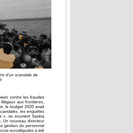
tre d'un scandale de
é
opéen contre les fraudes
illégaux aux frontières,
e, le budget 2020 avait
 scandales, les enquêtes
ux
», se souvient Saskia
on. Un nouveau directeur
la gestion du personnel
torze eurodéputés a été