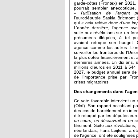
garde-côtes (Frontex) en 2021. 
pourrait sembler anecdotique
«
l'utilisation de l’argent
l’eurodéputée Saskia Bricmont (
qui «
cela relève donc d’une im
L’année dernière, l’agence ava
suite aux révélations sur un fo
présumées illégales, à tel po
avaient retoqué son budget. 
agence comme les autres. L’or
surveiller les frontières de l'Un
la plus dotée financièrement et
dernières années. En dix ans, 
millions d’euros en 2011 à 544 
2027, le budget annuel sera de 
de l’importance prise par Fro
crises migratoires.
Des changements dans l’agen
Ce vote favorable intervient un 
(Olaf). Son rapport accablant poi
des cas de harcèlement en inter
été retoqué par les députés eur
en cours, on découvrait et on co
Bricmont. Suite aux révélations,
néerlandais, Hans Leijtens, a é
de l’agence, ont été soulignées 