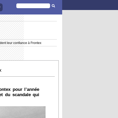
FORMULAIRE
DE
RECHERCHE
dent leur confiance à Frontex
x
ontex pour l’année
et du scandale qui