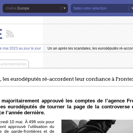
Europe
faites votre sélection
E
Suivez
les
actualités
e mai 2023 au jour le jour
Un an après les scandales, les eurodéputés ré-accor
de
>
la
chaîne
parlementaires
Europe
, les eurodéputés ré-accordent leur confiance à Fronte
majoritairement approuvé les comptes de l’agence Fr
es eurodéputés de tourner la page de la controverse 
ce l’année dernière.
credi 10 mai. À 498 voix pour
nt approuvé l'utilisation du
 de garde-frontières et de