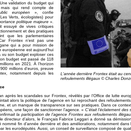
Une validation du budget qui
, mais qui rend compte de
 public européen
», confie
Les Verts, écologistes) pour
portance politique majeure
».
it essuyé de vives critiques
nctionnement et des pratiques
int que les parlementaires
Car Frontex n’est pas une
gane qui a pour mission de
ion européenne est aujourd’hui
 a vu son budget exploser ces
son budget est passé de 118
millions en 2021. À l’horizon
900 millions d’euros, preuve
ntex, notamment depuis les
L'année dernière Frontex était au cen
refoulements illégaux © Charles Donz
ce
an après les scandales sur Frontex, révélés par l’Office de lutte eur
ntait alors la politique de l’agence en lui reprochant des refoulements 
ne, et un manque de transparence sur ses pratiques. Dans ce context
opéens, une façon de sanctionner l’agence. «
C’était l’éclatement des
nfirmait la participation de l’agence Frontex aux refoulements illéga
 le directeur d’alors, le Français Fabrice Leggari a donné sa démissi
té nommé fin d’année dernière et des améliorations, notamment dans 
par les eurodéputés. Aussi, un conseil de surveillance composé de qua