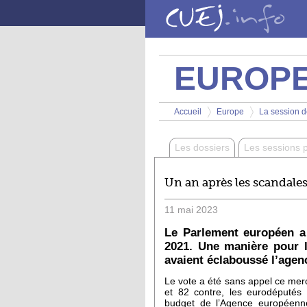
Aller au contenu principal
EUROP
Vous êtes ici
Accueil
Europe
La session d
>
>
Les dossiers
Les sessions 
Un an après les scandales
11
mai
2023
Le Parlement européen a 
2021. Une manière pour l
avaient éclaboussé l’agen
Le vote a été sans appel ce mer
et 82 contre, les eurodéputés o
budget de l’Agence européenne