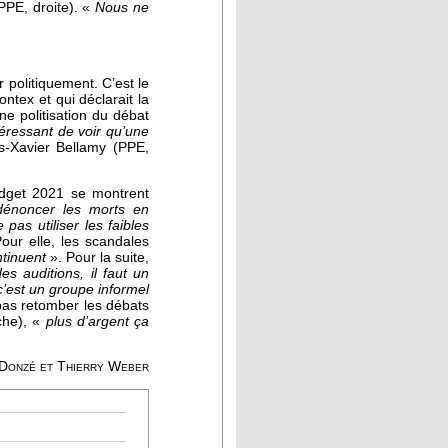
PPE, droite). «
Nous ne
 politiquement. C’est le
ntex et qui déclarait la
ne politisation du débat
éressant de voir qu’une
is-Xavier Bellamy (PPE,
budget 2021 se montrent
dénoncer les morts en
pas utiliser les faibles
our elle, les scandales
ntinuent
». Pour la suite,
es auditions, il faut un
 c’est un groupe informel
 pas retomber les débats
che), «
plus d’argent ça
Donzé et Thierry Weber