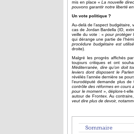
mis en place «
La nouvelle direct
pouvons garantir notre liberté
Un vote politique ?
Au-delà de l’aspect budgétaire, 
cas de Jordan Bardella (ID, extrê
veille du vote : «
pour protéger l
qui dérange une partie de l'hémi
procédure budgétaire est utilis
droite).
Malgré les progrès affichés pa
toujours critiques et ont souha
Méditerranée, dire qu’on doit tou
leviers dont disposent le Parl
révélés l’année dernière se pours
l’eurodéputé demande plus de t
contrôle des réformes en cours au
pour le moment
», déplore-t-el
autour de Frontex. Au contraire
veut dire plus de devoir, notam
Sommaire