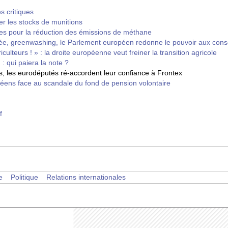
s critiques
er les stocks de munitions
s pour la réduction des émissions de méthane
, greenwashing, le Parlement européen redonne le pouvoir aux co
riculteurs ! » : la droite européenne veut freiner la transition agricole
: qui paiera la note ?
, les eurodéputés ré-accordent leur confiance à Frontex
éens face au scandale du fond de pension volontaire
f
e
Politique
Relations internationales