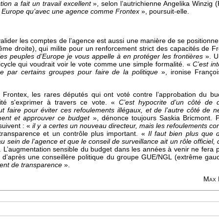
ion a fait un travail excellent
», selon l’autrichienne Angelika Winzig (
 en Europe qu’avec une agence comme Frontex
», poursuit-elle.
valider les comptes de l’agence est aussi une manière de se positionner
me droite), qui milite pour un renforcement strict des capacités de Fro
es peuples d’Europe je vous appelle à en protéger les frontières
». U
cycle qui voudrait voir le vote comme une simple formalité. «
C’est int
ée par certains groupes pour faire de la politique
», ironise Franço
r Frontex, les rares députés qui ont voté contre l’approbation du 
ité s'exprimer à travers ce vote. «
C’est hypocrite d’un côté de 
t faire pour éviter ces refoulements illégaux, et de l’autre côté de ne 
ement et approuver ce budget
», dénonce toujours Saskia Bricmont. P
uivent : «
il y a certes un nouveau directeur, mais les refoulements co
ransparence et un contrôle plus important. «
Il faut bien plus que d
 sein de l’agence et que le conseil de surveillance ait un rôle officiel,
le. L’augmentation sensible du budget dans les années à venir ne fera
, d’après une conseillère politique du groupe GUE/NGL (extrême gau
ment de transparence
».
Max 