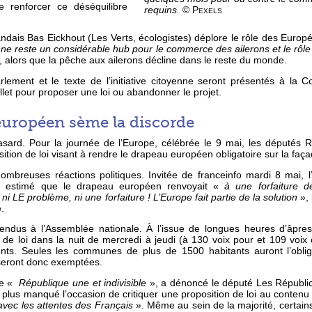
 renforcer ce déséquilibre
requins.
© Pexels
ndais Bas Eickhout (Les Verts, écologistes) déplore le rôle des Europ
e reste un considérable hub pour le commerce des ailerons et le rôle 
il, alors que la pêche aux ailerons décline dans le reste du monde.
rlement et le texte de l’initiative citoyenne seront présentés à la
uillet pour proposer une loi ou abandonner le projet.
européen sème la discorde
asard. Pour la journée de l’Europe, célébrée le 9 mai, les députés 
ition de loi visant à rendre le drapeau européen obligatoire sur la faç
 nombreuses réactions politiques. Invitée de franceinfo mardi 8 mai
 estimé que le drapeau européen renvoyait
«
à une forfaiture 
ni LE problème, ni une forfaiture ! L’Europe fait partie de la solution
»,
e.
endus à l’Assemblée nationale. À l’issue de longues heures d’âpres 
 de loi dans la nuit de mercredi à jeudi (à 130 voix pour et 109 voix 
ts. Seules les communes de plus de 1500 habitants auront l’obliga
 seront donc exemptées.
ne «
République une et indivisible
», a dénoncé le député Les Républic
 plus manqué l’occasion de critiquer une proposition de loi au contenu
vec les attentes des Français
». Même au sein de la majorité, certa