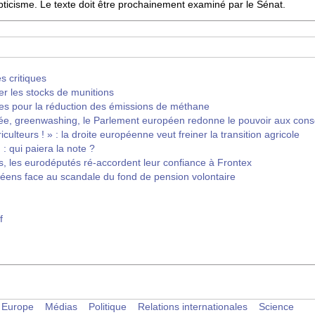
pticisme. Le texte doit être prochainement examiné par le Sénat.
s critiques
er les stocks de munitions
s pour la réduction des émissions de méthane
, greenwashing, le Parlement européen redonne le pouvoir aux co
riculteurs ! » : la droite européenne veut freiner la transition agricole
: qui paiera la note ?
, les eurodéputés ré-accordent leur confiance à Frontex
éens face au scandale du fond de pension volontaire
f
Europe
Médias
Politique
Relations internationales
Science