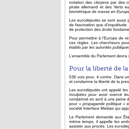
notation des citoyens par des cri
pirate allemand et des Verts e
biométrique de masse en Europe 
Les eurodéputés se sont aussi 
de fascination que d’inquiétude.
de protection des droits fondamen
Pour permettre à l’Europe de re
ces règles. Les chercheurs pour
établis par les autorités publique
L’ensemble du Parlement devra sta
Pour la liberté de l
536 voix pour, 4 contre. Dans un
et condamne la liberté de la pre
Les eurodéputés ont appelé les 
inculpées pour avoir exercé leur
condamné en avril à une peine de
pour «
propagande politique
» e
société Interface Médias qui appa
Le Parlement demande aux État
même temps, il appelle les amb
assister aux procès. Les eurodépu