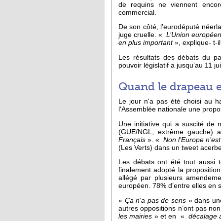
de requins ne viennent encore
commercial.
De son côté, l’eurodéputé néerla
juge cruelle. «
L’Union européenn
en plus important
», explique- t-
Les résultats des débats du pa
pouvoir législatif a jusqu’au 11 j
Quand le drapeau 
Le jour n'a pas été choisi au h
l'Assemblée nationale une propos
Une initiative qui a suscité de
(GUE/NGL, extrême gauche) a
Français
». «
Non l’Europe n’est 
(Les Verts) dans un tweet acerb
Les débats ont été tout aussi t
finalement adopté la proposition
allégé par plusieurs amendemen
européen. 78% d’entre elles en
«
Ça n'a pas de sens
» dans u
autres oppositions n’ont pas non
les mairies
» et en «
décalage a