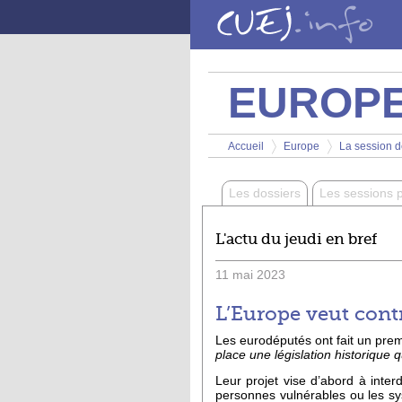
Aller au contenu principal
EUROP
Vous êtes ici
Accueil
Europe
La session d
>
>
Les dossiers
Les sessions 
L'actu du jeudi en bref
11
mai
2023
L’Europe veut contrô
Les eurodéputés ont fait un premie
place une législation historique 
Leur projet vise d’abord à inter
personnes vulnérables ou les 