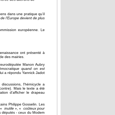
éens dans une pratique qu’il
de l’Europe devient de plus
 Commission européenne. Le
Renaissance ont présenté à
ade des mairies.
, l’eurodéputée Manon Aubry
démocratique quand on est
 lui a répondu Yannick Jadot
discussions, l'hémicycle a
contre). Mais le texte a été
tion d’afficher le drapeau
ains Philippe Gosselin. Les
 «
inutile
»,
«
coûteux pour
ins députés - ceux du Modem