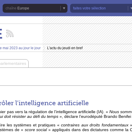
Europe
faites votre sélection
E
Suivez
les
actualités
e mai 2023 au jour le jour
L'actu du jeudi en bref
de
>
la
chaîne
parlementaires
Europe
ler l’intelligence artificielle
r pas vers la régulation de l’intelligence artificielle (IA). «
Nous sommes
qui doit résister au défi du temps
», déclare l’eurodéputé Brando Benifei 
dire les systèmes et pratiques «
contraires aux droits fondamentaux
»
systèmes de «
score social
» appliqués dans des dictatures comme la C