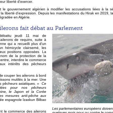
leur liberté d’exercer.
t le gouvernement algérien à modifier les accusations liées à la s
 à la liberté d’expression. Depuis les manifestations du Hirak en 2019, la 
égradée en Algérie.
lerons fait débat au Parlement
ébattu jeudi 11 mai de
ailerons de requins, suite à
nne qui a recueilli plus d’un
un hémicycle clairsemé, les
deux positions opposées. La
u nom de la protection de la
 centre, interdire le commerce
 aux intérêts des pêcheurs
 de couper les ailerons à bord
oissons mutilés à la mer. Une
es pêcheurs asiatiques. «
Ce
ifiées pour nos pêcheurs
hine, le Japon et la Corée
les mesures anti-pêche aux
tée espagnole Izaskun Bilbao
Les parlementaires européens doiven
isant le commerce des ailerons
quelques mois pour ou contre le com