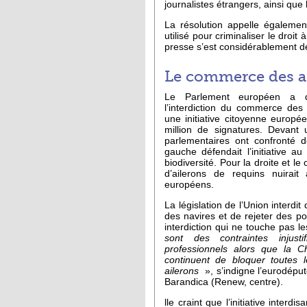
journalistes étrangers, ainsi que 
La résolution appelle égalemen
utilisé pour criminaliser le droit
presse s’est considérablement d
Le commerce des ai
Le Parlement européen a d
l’interdiction du commerce des 
une initiative citoyenne europée
million de signatures. Devant 
parlementaires ont confronté 
gauche défendait l’initiative a
biodiversité. Pour la droite et le
d’ailerons de requins nuirait
européens.
La législation de l’Union interdit
des navires et de rejeter des p
interdiction qui ne touche pas l
sont des contraintes injust
professionnels alors que la C
continuent de bloquer toutes 
ailerons
», s’indigne l’eurodépu
Barandica (Renew, centre).
lle craint que l’initiative interd