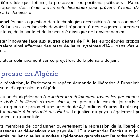
tères tels que l'ethnie, la profession, les positions politiques... Pat
uropéens s’est réjoui «
d’un vote historique pour prévenir l'avenir dy
à la chinoise.
»
penchés sur la question des technologies accessibles à tous comme C
 Selon eux, ces logiciels devraient répondre à des exigences précises
taux, de la santé et de la sécurité ainsi que de l’environnement.
ster innovante face aux autres géants de l’IA, les eurodéputés propo
raient ainsi effectuer des tests de leurs systèmes d’IA «
dans des e
s.
»
tuer définitivement sur ce projet lors de la plénière de juin.
a presse en Algérie
e résolution, le Parlement européen demande la libération à l’unanimi
sse et d’expression en Algérie.
autorités algériennes à «
libérer immédiatement toutes les personnes
 droit à la liberté d’expression
», en prenant le cas du journaliste
 cinq ans de prison et une amende de 4,7 millions d’euros. Il est sus
t «
atteinte à la sécurité de l’État
». La justice du pays a également pr
rtient au journaliste.
s membres de condamner ouvertement la répression de la liberté de
assades et délégations des pays de l’UE à demander l’accès aux jou
tés veulent que les autorités algériennes garantissent l’autorisation de