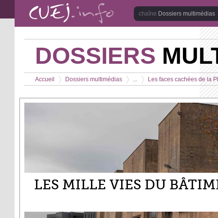
Aller au contenu principal
Dossiers multimédias
DOSSIERS
MULT
Vous êtes ici
Accueil
Dossiers multimédias
...
Les faces cachées de la P
>
>
>
LES MILLE VIES DU BÂTI