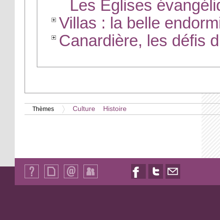
Les Églises évangéli
Villas : la belle endor
Canardière, les défis 
Culture
Histoire
Thèmes
Qui
Plan
Contact
Identification
Nous
Nous
Nous
sommes-
du
suivre
suivre
contacter
nous
site
sur
sur
par
?
Facebook
Twitter
email