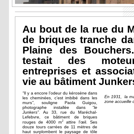
Au bout de la rue du M
de briques tranche da
Plaine des Bouchers
testait des moteur
entreprises et associ
vie au bâtiment Junker
“
Il y a encore l’odeur du kérosène dans
En 1931, la ma
les cheminées, c’est imbibé dans les
zone accueille 
murs
”
, souligne Paola Guigou,
photographe installée dans
“le
Junkers”
. Au 33, rue du Maréchal-
Lefebvre, ce bâtiment de briques
2
rouges de 4000 m
attire l'œil. Ses
douze tours carrées de 11 mètres de
haut surplombent le paysage de tôle