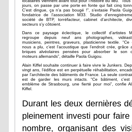
locataires viennent avant tout pour l’histoire du lieu. “Tous 
jours, on passe par une porte en fonte qui fait cinq tonn
C’est dingue, ça n’a pas bougé !”, s’extasie Paola Guig
fondatrice de l’association M33. Studio d'enregistreme
société de BTP, torréfacteur, cabinet d’architecte, div
secteurs s’y côtoient.
Dans ce paysage éclectique, le collectif d’artistes 
regroupe depuis neuf ans photographes, vidéast
musiciens, peintres, graveurs, plasticienne textile. “Ce 
nous a plu, c’est l'acoustique que l’endroit crée, grâce 
briques alvéolaires pensées pour absorber le son 
moteurs allemands”, détaille Paola Guigou.
Alain Kiffel souhaite continuer à faire vivre le Junkers. Dep
vingt ans, l’édifice est en perpétuelle réhabilitation, encad
par l’architecte des bâtiments de France. La seule contrai
est de garder les murs intacts. “Ce bâtiment, c’est
emblème de Strasbourg, une fierté pour moi”, confie Al
Kiffel.
Durant les deux dernières dé
pleinement investi pour faire
nombre, organisant des vis