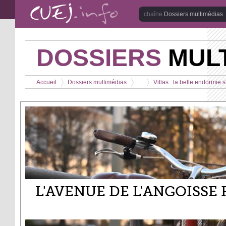
Aller au contenu principal
Dossiers multimédias
DOSSIERS
MULT
Vous êtes ici
Accueil
Dossiers multimédias
...
Villas : la belle endormie 
>
>
>
L'AVENUE DE L'ANGOISSE 