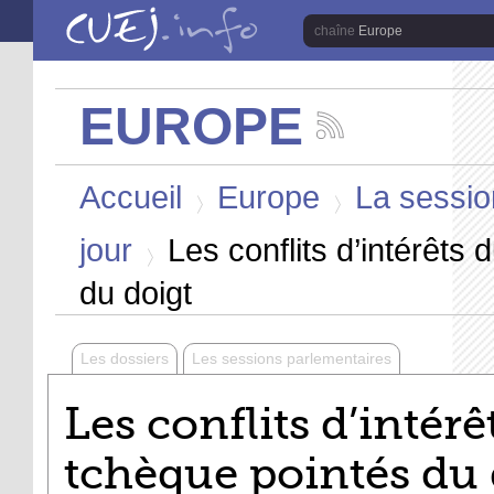
Aller au contenu principal
Europe
EUROPE
Suivez
les
Vous êtes ici
actualités
Accueil
Europe
La sessio
de
la
>
>
chaîne
jour
Les conflits d’intérêts
Europe
>
du doigt
Les dossiers
Les sessions parlementaires
Les conflits d’intér
tchèque pointés du 