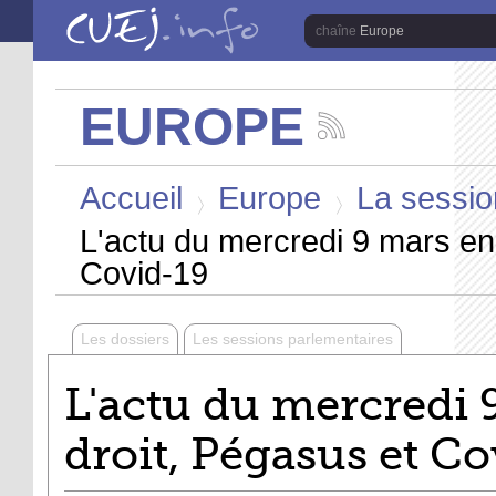
Aller au contenu principal
Europe
EUROPE
Suivez
les
Vous êtes ici
actualités
Accueil
Europe
La sessio
de
la
>
>
chaîne
L'actu du mercredi 9 mars en 
Europe
Covid-19
Les dossiers
Les sessions parlementaires
L'actu du mercredi 9
droit, Pégasus et C