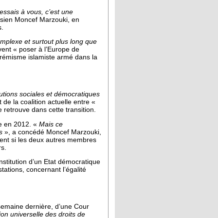
essais à vous, c’est une
nisien Moncef Marzouki, en
s.
complexe et surtout plus long que
vent « poser à l’Europe de
trémisme islamiste armé dans la
lutions sociales et démocratiques
 de la coalition actuelle entre «
 retrouve dans cette transition.
ue en 2012. «
Mais ce
s
», a concédé Moncef Marzouki,
ent si les deux autres membres
rs.
stitution d’un Etat démocratique
stations, concernant l’égalité
 semaine dernière, d’une Cour
on universelle des droits de