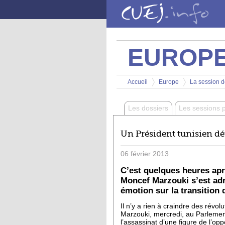
Aller au contenu principal
EUROP
Vous êtes ici
Accueil
Europe
La session de
>
>
Les dossiers
Les sessions 
Un Président tunisien dé
06
février
2013
C’est quelques heures apr
Moncef Marzouki s’est ad
émotion sur la transition
Il n’y a rien à craindre des révo
Marzouki, mercredi, au Parleme
l’assassinat d’une figure de l’opp