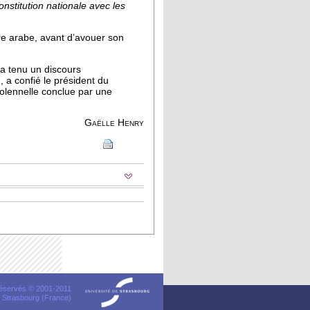
onstitution nationale avec les
re arabe, avant d’avouer son
 a tenu un discours
, a confié le président du
olennelle conclue par une
Gaëlle Henry
 réservés © 2001-2011
 Strasbourg (France)