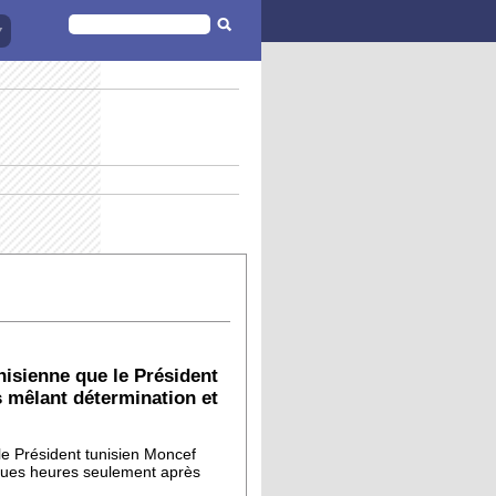
FORMULAIRE
DE
RECHERCHE
nisienne que le Président
 mêlant détermination et
 le Président tunisien Moncef
ques heures seulement après