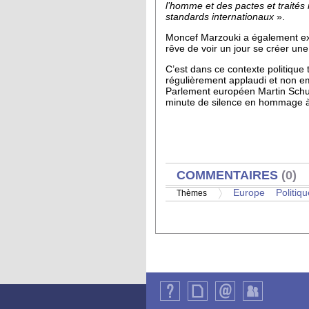
l’homme et des pactes et traités 
standards internationaux
».
Moncef Marzouki a également exp
rêve de voir un jour se créer u
C’est dans ce contexte politique
régulièrement applaudi et non e
Parlement européen Martin Schulz
minute de silence en hommage à ce
AFFICHER
COMMENTAIRES
(0)
Europe
Politiqu
Thèmes
Qui
Plan
Contact
Identification