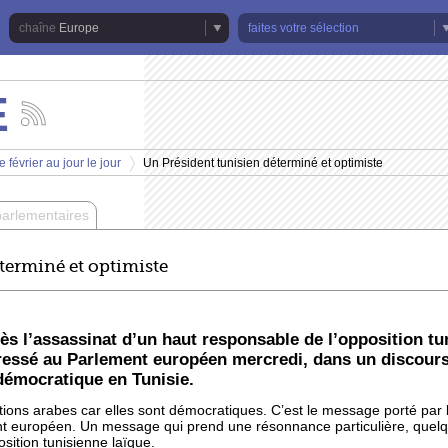
Europe
faites votre sélection
E
Suivez
les
actualités
 février au jour le jour
Un Président tunisien déterminé et optimiste
de
>
la
chaîne
parlementaires
Europe
terminé et optimiste
ès l’assassinat d’un haut responsable de l’opposition tu
ressé au Parlement européen mercredi, dans un discours
 démocratique en Tunisie.
lutions arabes car elles sont démocratiques. C’est le message porté par
nt européen. Un message qui prend une résonnance particulière, quel
osition tunisienne laïque.