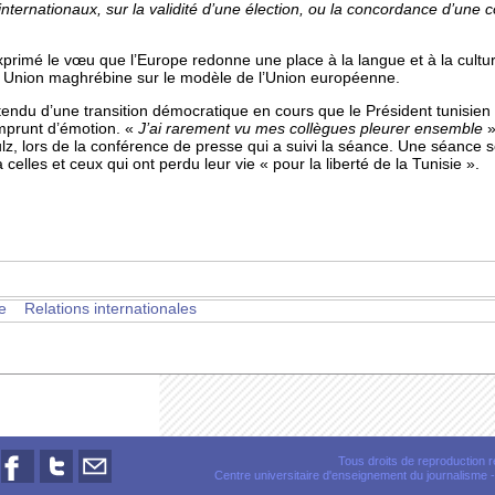
internationaux, sur la validité d’une élection, ou la concordance d’une c
rimé le vœu que l’Europe redonne une place à la langue et à la cultu
ne Union maghrébine sur le modèle de l’Union européenne.
 tendu d’une transition démocratique en cours que le Président tunisien
mprunt d’émotion. «
J’ai rarement vu mes collègues pleurer ensemble
»
, lors de la conférence de presse qui a suivi la séance. Une séance s
lles et ceux qui ont perdu leur vie « pour la liberté de la Tunisie ».
e
Relations internationales
Tous droits de reproduction
Centre universitaire d'enseignement du journalisme
-
Nous
Nous
Nous