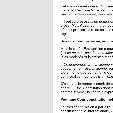
Cet «
assassinat odieux d’un lead
menace, c’est une lettre qui no
réaction à
l’assassinat, mercredi
« T
out ce processus de démocratis
prévu. Mais il avance
», a-t-il p
sérieux problèmes », en termes 
région.
Une coalition menacée, un pro
Mais le chef d’Etat tunisien a to
(...)
ce ne sont pas des révolutio
laïcs modérés et islamistes modér
«
Ce gouvernement fonctionne
»
gouvernement dysfonctionne, par t
alors même que son parti, le Co
de la coalition, dont les islamis
C’est avec le même « esprit de c
et civil ». Une Constitution dont 
homme-femme, la liberté d’expres
Pour une Cour constitutionnel
Le Président tunisien a par aill
constitutionnelle internationale, 