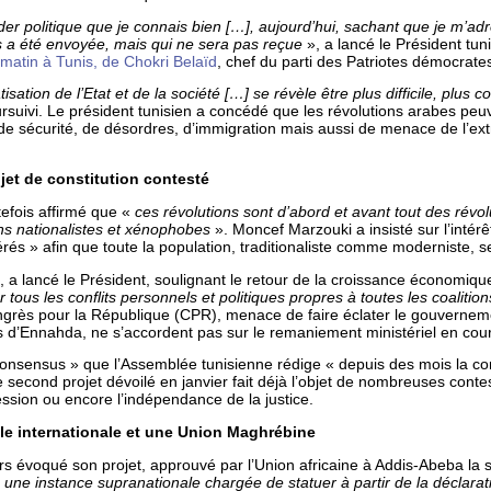
er politique que je connais bien […], aujourd’hui, sachant que je m’adr
us a été envoyée, mais qui ne sera pas reçue
», a lancé le Président tu
 matin à Tunis, de Chokri Belaïd
, chef du parti des Patriotes démocrate
ation de l’Etat et de la société […] se révèle être plus difficile, plus 
oursuivi. Le président tunisien a concédé que les révolutions arabes peu
de sécurité, de désordres, d’immigration mais aussi de menace de l’ex
jet de constitution contesté
utefois affirmé que «
ces révolutions sont d’abord et avant tout des révo
ns nationalistes et xénophobes
». Moncef Marzouki a insisté sur l’intérêt
és » afin que toute la population, traditionaliste comme moderniste, se
, a lancé le Président, soulignant le retour de la croissance économiq
ous les conflits personnels et politiques propres à toutes les coalition
ngrès pour la République (CPR), menace de faire éclater le gouvernem
tes d’Ennahda, ne s’accordent pas sur le remaniement ministériel en cou
onsensus » que l’Assemblée tunisienne rédige « depuis des mois la con
le second projet dévoilé en janvier fait déjà l’objet de nombreuses conte
sion ou encore l’indépendance de la justice.
le internationale et une Union Maghrébine
eurs évoqué son projet, approuvé par l’Union africaine à Addis-Abeba la
«
une instance supranationale chargée de statuer à partir de la déclarati