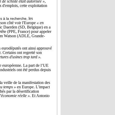
 de schiste était autorisée »
,
d'emplois, cette exploitation
les
és à la recherche,
son côté voir l'Europe
« en
éric Daerden (SD, Belgique) en a
etête (PPE, France) pour appeler
m Watson (ADLE, Grande-
Les eurodéputés ont ainsi approuvé
. Certains ont regretté son
tures d'usines trop tard ».
gie européenne. La part de l’UE
ndustriels ont été perdus depuis
la veille de la manifestation des
eau temps »
en Europe. L'impact
hés par la désertification
l'économie réelle ».
Et Antonio