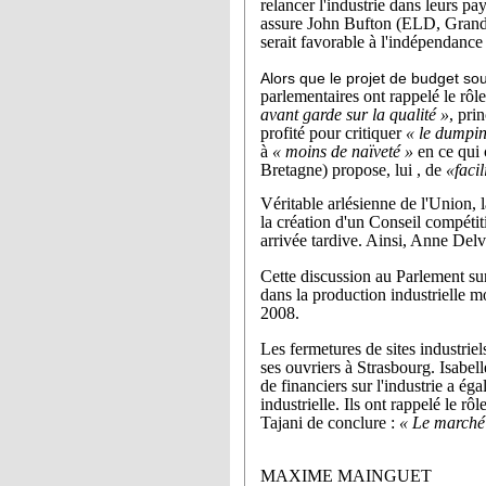
relancer l'industrie dans leurs pa
assure John Bufton (ELD, Grande
serait favorable à l'indépendance
Alors que le projet de budget so
parlementaires ont rappelé le rôle
avant garde sur la qualité »
, pri
profité pour critiquer
« le dumpin
à
« moins de naïveté »
en ce qui 
Bretagne)
propose, lui , de
«facil
Véritable arlésienne de l'Union, l
la création d'un Conseil compétiti
arrivée tardive. Ainsi, Anne Del
Cette discussion au Parlement sur
dans la production industrielle m
2008.
Les fermetures de sites industriel
ses ouvriers à Strasbourg. Isabel
de financiers sur l'industrie a ég
industrielle. Ils ont rappelé le rô
Tajani de conclure :
« Le marché d
MAXIME MAINGUET