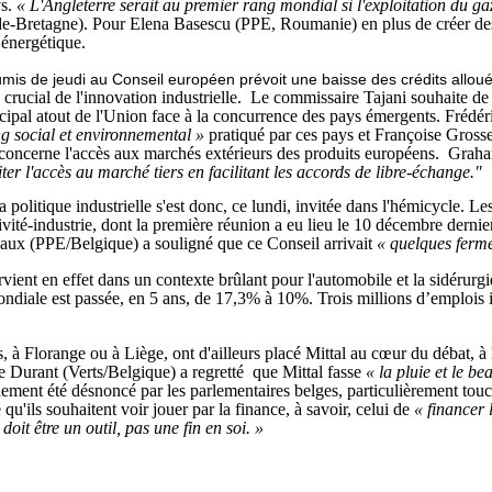
ys.
« L'Angleterre serait au premier rang mondial si l'exploitation du gaz
-Bretagne). Pour Elena Basescu (PPE, Roumanie) en plus de créer des 
 énergétique.
umis de jeudi au Conseil européen prévoit une baisse des crédits allou
 crucial de l'innovation industrielle.
Le commissaire Tajani souhaite de 
ncipal atout de l'Union face à la concurrence des pays émergents. Fréd
g social et environnemental »
pratiqué par ces pays et Françoise Gross
concerne l'accès aux marchés extérieurs des produits européens.
Graha
iter l'accès au marché tiers en facilitant les accords de libre-échange."
a politique industrielle s'est donc, ce lundi, invitée dans l'hémicycle. 
vité-industrie, dont la première réunion a eu lieu le 10 décembre dernier
vaux (PPE/Belgique) a souligné que ce Conseil arrivait
« quelques ferme
vient en effet dans un contexte brûlant pour l'automobile et la sidérur
ondiale est passée, en 5 ans, de 17,3% à 10%. Trois millions d’emplois i
s, à Florange ou à Liège, ont d'ailleurs placé Mittal au cœur du débat, à 
le Durant (Verts/Belgique) a regretté que Mittal fasse
« la pluie et le b
alement été désnoncé par les parlementaires belges, particulièrement touc
le qu'ils souhaitent voir jouer par la finance, à savoir, celui de
« financer 
oit être un outil, pas une fin en soi. »