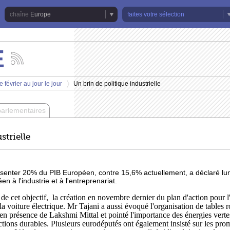
Europe
faites votre sélection
E
Suivez
les
actualités
 février au jour le jour
Un brin de politique industrielle
de
>
la
chaîne
parlementaires
Europe
strielle
présenter 20% du PIB Européen, contre 15,6% actuellement, a déclaré lun
n à l'industrie et à l'entreprenariat.
n de cet objectif, la création en novembre dernier du plan d'action pou
voiture électrique. Mr Tajani a aussi évoqué l'organisation de tables ro
 en présence de Lakshmi Mittal et pointé l'importance des énergies vertes 
ctions durables. Plusieurs eurodéputés ont également insisté sur les pro