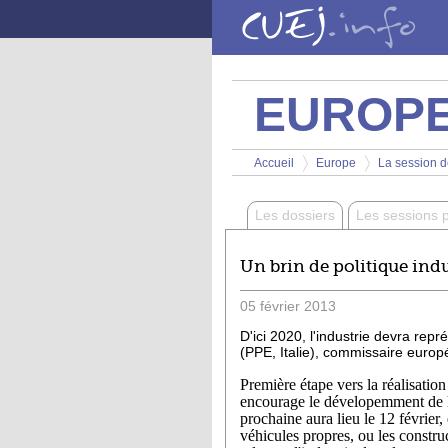
Aller au contenu principal
EUROP
Vous êtes ici
Accueil
Europe
La session de
>
>
Les dossiers
Les sessions 
Un brin de politique indu
05
février
2013
D'ici 2020, l'industrie devra re
(PPE, Italie), commissaire europée
Première étape vers la réalisatio
encourage le dévelopemment de la 
prochaine aura lieu le 12 février,
véhicules propres, ou les constru