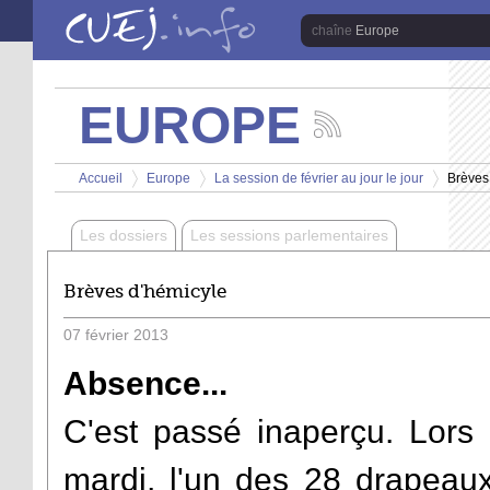
Aller au contenu principal
Europe
EUROPE
Suivez
les
Vous êtes ici
actualités
Accueil
Europe
La session de février au jour le jour
Brèves
de
>
>
>
la
chaîne
Les dossiers
Les sessions parlementaires
Europe
Brèves d'hémicyle
07
février
2013
Absence...
C'est passé inaperçu. Lors
mardi, l'un des 28 drapeaux