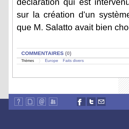
déclaration qui est interven
sur la création d'un systè
que M. Salatto avait bien ch
AFFICHER
COMMENTAIRES
(0)
Europe
Faits divers
Thèmes
Qui
Plan
Contact
Identification
Nous
Nous
Nous
sommes-
du
suivre
suivre
contacter
nous
site
sur
sur
par
?
Facebook
Twitter
email