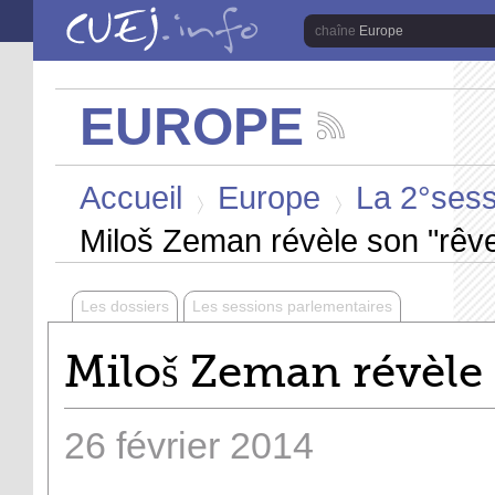
Aller au contenu principal
Europe
EUROPE
Suivez
les
Vous êtes ici
actualités
Accueil
Europe
La 2°sess
de
la
>
>
chaîne
Miloš Zeman révèle son "rêv
Europe
Les dossiers
Les sessions parlementaires
Miloš Zeman révèle 
26
février
2014