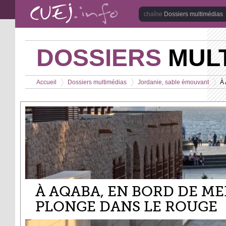
Aller au contenu principal
Dossiers multimédias
DOSSIERS
MULT
Vous êtes ici
Accueil
Dossiers multimédias
Jordanie, sable émouvant
À 
>
>
>
À AQABA, EN BORD DE ME
PLONGE DANS LE ROUGE