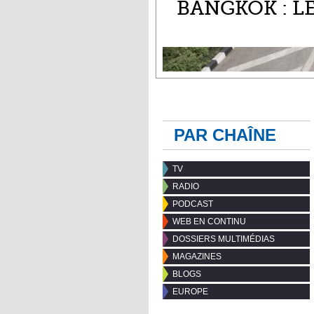
BANGKOK : L
PAR CHAÎNE
TV
RADIO
PODCAST
WEB EN CONTINU
DOSSIERS MULTIMÉDIAS
MAGAZINES
BLOGS
EUROPE