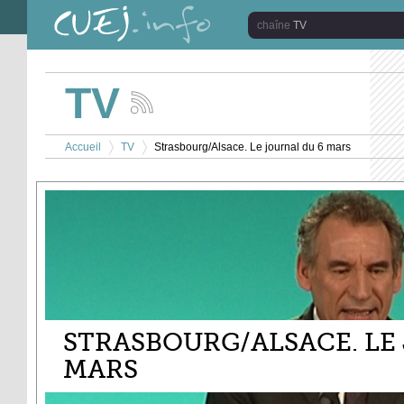
Aller au contenu principal
TV
TV
Suivez
les
Vous êtes ici
actualités
Accueil
TV
Strasbourg/Alsace. Le journal du 6 mars
de
>
>
la
chaîne
TV
STRASBOURG/ALSACE. LE
MARS