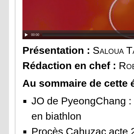
00:00
Présentation :
Saloua T
Rédaction en chef :
Ro
Au sommaire de cette é
JO de PyeongChang : M
en biathlon
Procès Cahuzac acte 2 