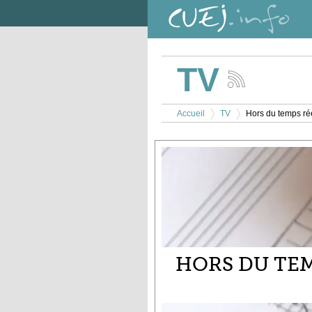
Aller au contenu principal
TV
Suivez
les
Vous êtes ici
actualités
Accueil
TV
Hors du temps ré
de
>
>
la
chaîne
TV
HORS DU TEM