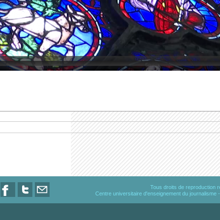
Tous droits de reproduction
Centre universitaire d'enseignement du journalisme
-
Nous
Nous
Nous
suivre
suivre
contacter
sur
sur
par
Facebook
Twitter
email