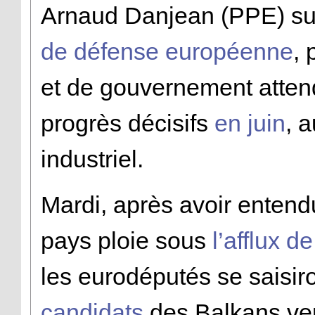
Arnaud Danjean (PPE) su
de défense européenne
, 
et de gouvernement atten
progrès décisifs
en juin
, 
industriel.
Mardi, après avoir entendu
pays ploie sous
l’afflux d
les eurodéputés se saisir
candidats
des Balkans ve