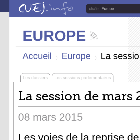
Aller au contenu principal
Europe
EUROPE
Suivez
les
Vous êtes ici
actualités
Accueil
Europe
La sessio
de
la
>
>
chaîne
Europe
Les dossiers
Les sessions parlementaires
La session de mars 2
08
mars
2015
Les voies de la reprise d