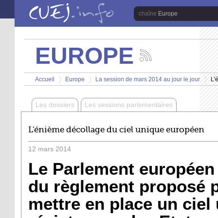
Aller au contenu principal
Europe
EUROPE
Suivez
les
Vous êtes ici
actualités
Accueil
Europe
La session de mars 2014 au jour le jour
L'
de
>
>
>
la
chaîne
Les dossiers
Les sessions parlementaires
Europe
L'énième décollage du ciel unique européen
12
mars
2014
Le Parlement européen a
du règlement proposé p
mettre en place un ciel