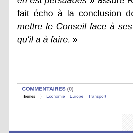
en est persuadés
» assure R
fait écho à la conclusion
mettre le Conseil face à ses
qu'il a à faire.
»
AFFICHER
COMMENTAIRES
(0)
Economie
Europe
Transport
Thèmes