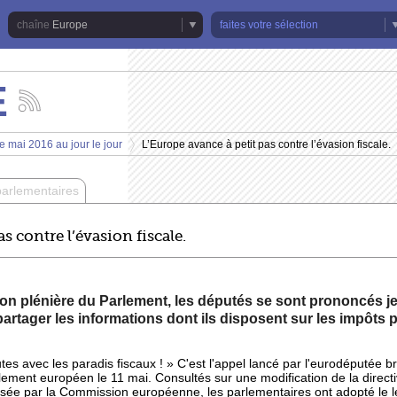
Europe
faites votre sélection
E
Suivez
les
actualités
e mai 2016 au jour le jour
L’Europe avance à petit pas contre l’évasion fiscale.
de
>
la
chaîne
parlementaires
Europe
s contre l’évasion fiscale.
ion plénière du Parlement, les députés se sont prononcés j
 partager les informations dont ils disposent sur les impôts
es avec les paradis fiscaux ! » C'est l'appel lancé par l'eurodéputée b
ent européen le 11 mai. Consultés sur une modification de la directive 
osée par la Commission européenne, les parlementaires ont adopté le 