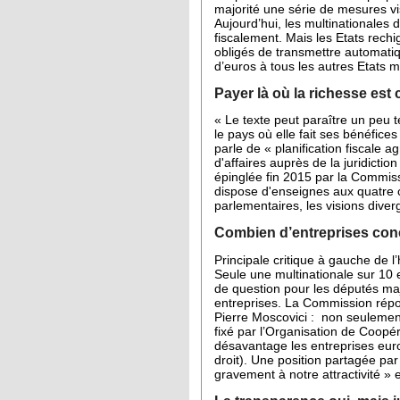
majorité une série de mesures vis
Aujourd’hui, les multinationales d
fiscalement. Mais les Etats rechi
obligés de transmettre automati
d’euros
à tous les autres Etats m
Payer là où la richesse est 
« Le texte peut paraître un peu 
le pays où elle fait ses bénéfice
parle de « planification fiscale 
d'affaires auprès de la juridicti
épinglée fin 2015 par la Commiss
dispose d'enseignes aux quatre co
parlementaires, les visions diver
Combien d’entreprises co
Principale critique à gauche de 
Seule une multinationale sur 10 
de question pour les députés ma
entreprises. La Commission répon
Pierre Moscovici : non seulement
fixé par l’Organisation de Coo
désavantage les entreprises euro
droit). Une position partagée pa
gravement à notre attractivité »