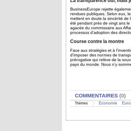
La transparence oui, mais 
BusinessEurope rejette égalemen
rendues publiques. Selon eux, le
mettent en doute la sincérité de
été pendant près de vingt ans l
agacée du commissaire aux Affair
processus d'adoption des directi
Course contre la montre
Face aux stratégies et à l'invent
d'imposer des normes de transpare
prérogative qui relève de la souv
pays du monde. Nous n’y sommes 
AFFICHER
COMMENTAIRES
(0)
Economie
Euro
Thèmes