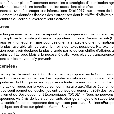
ant à lutter plus efficacement contre les « stratégies d’optimisation ag
oivent déclarer leurs bénéfices et les taxes dont elles s’acquittent dans
gnent souvent à partager ces informations. D'ici 2017, aux termes de la d
quement les données fiscales des
entreprises dont le chiffre d’affaires 
embres où celles-ci exercent leurs activités.
créée
technique mais cette mesure répond à une exigence simple : une entrep
s », explique le député polonais et rapporteur du texte Dariusz Rosati (
agressive », un euphémisme pour désigner la stratégie d'une multinationa
on la plus favorable afin de payer le moins de taxes possibles. Par exemp
ion pour avoir déclarée la plus grande partie de son chiffre d'affaires
ins de l'Europe. Mais si la nécessité d’aller vers plus de transparence 
gent sur les moyens d'y parvenir.
ncernées?
l’hémicycle : le seuil des 750 millions d’euros proposé par la Commissio
en Europe serait concernée. Les députés socialistes ont proposé d'abais
joritaires du PPE qui se sont opposés à toute mesure pouvant toucher 
d aux critiques par la voix de son commissaire aux Affaires économique
 ce seuil permet de toucher les entreprises qui génèrent 90% des reve
pération et de Développement Économiques (OCDE). « Nous ne pouvons
péennes vis à vis de leurs concurrents étrangers » ajoute le rapporteu
r la confédération européenne des syndicats patronaux BusinessEurope 
 explique son directeur général Markus Beyrer.