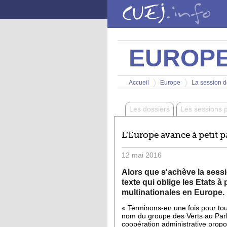
Aller au contenu principal
EUROP
Vous êtes ici
Accueil
Europe
La session d
>
>
Les dossiers
Les sessions 
L’Europe avance à petit pa
12
mai
2016
Alors que s'achève la sess
texte qui oblige les
E
tats à
multinationales en Europe.
« Terminons-en une fois pour tout
nom du groupe des Verts au Parlem
coopération administrative prop