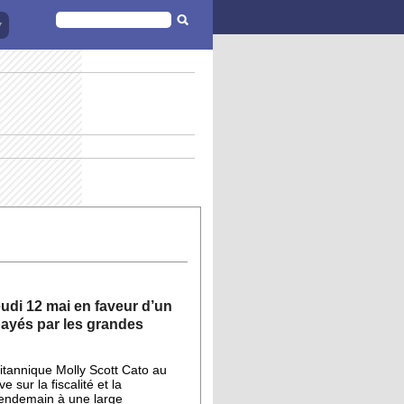
FORMULAIRE
DE
RECHERCHE
eudi
12 mai
en faveur d’un
 payés par les grandes
ritannique Molly Scott Cato au
sur la fiscalité et la
lendemain à une large