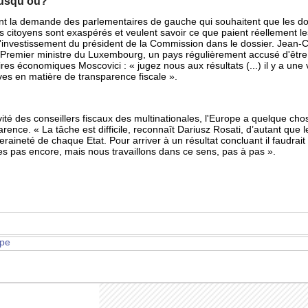
jusqu’où?
t la demande des parlementaires de gauche qui souhaitent que les don
s citoyens sont exaspérés et veulent savoir ce que paient réellement les
 l'investissement du président de la Commission dans le dossier. Jean-
e Premier ministre du Luxembourg, un pays régulièrement accusé d'être
es économiques Moscovici : « jugez nous aux résultats (...) il y a une 
ves en matière de transparence fiscale ».
ivité des conseillers fiscaux des multinationales, l'Europe a quelque ch
nce. « La tâche est difficile, reconnaît Dariusz Rosati, d’autant que l
eraineté de chaque Etat. Pour arriver à un résultat concluant il faudrait
pas encore, mais nous travaillons dans ce sens, pas à pas ».
pe