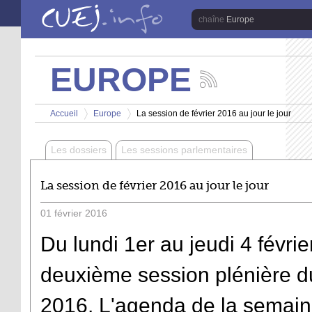
Aller au contenu principal
Europe
EUROPE
Suivez
les
Vous êtes ici
actualités
Accueil
Europe
La session de février 2016 au jour le jour
de
>
>
la
chaîne
Les dossiers
Les sessions parlementaires
Europe
La session de février 2016 au jour le jour
01
février
2016
Du lundi 1er au jeudi 4 févrie
deuxième session plénière d
2016. L'agenda de la semain