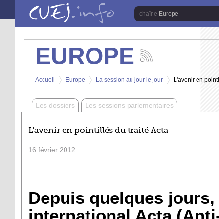
Aller au contenu principal
Europe
EUROPE
Suivez
les
Vous êtes ici
actualités
Accueil
Europe
La session au jour le jour
L'avenir en pointi
de
>
>
>
la
chaîne
Les dossiers
Les sessions parlementaires
Europe
L'avenir en pointillés du traité Acta
16
février
2012
Depuis quelques jours, l
international Acta (Anti