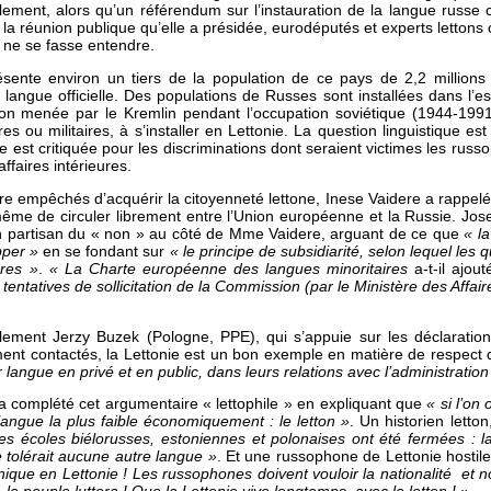
ement, alors qu’un référendum sur l’instauration de la langue russe 
 la réunion publique qu’elle a présidée, eurodéputés et experts lettons
 ne se fasse entendre.
ente environ un tiers de la population de ce pays de 2,2 millions d
langue officielle. Des populations de Russes sont installées dans l’es
ation menée par le Kremlin pendant l’occupation soviétique (1944-1
res ou militaires, à s’installer en Lettonie. La question linguistique e
e est critiquée pour les discriminations dont seraient victimes les russo
ffaires intérieures.
e empêchés d’acquérir la citoyenneté lettone, Inese Vaidere a rappelé
même de circuler librement entre l’Union européenne et la Russie. Jos
n partisan du « non » au côté de Mme Vaidere, arguant de ce que
« la
pper »
en se fondant sur
« le principe de subsidiarité, selon lequel les 
res »
.
« La Charte européenne des langues minoritaires
a-t-il ajout
 tentatives de sollicitation de la Commission (par le Ministère des Affai
rlement Jerzy Buzek (Pologne, PPE), qui s’appuie sur les déclarati
ement contactés, la Lettonie est un bon exemple en matière de respect 
langue en privé et en public, dans leurs relations avec l’administration 
e a complété cet argumentaire « lettophile » en expliquant que
« si l’on
langue la plus faible économiquement : le letton »
. Un historien letto
les écoles biélorusses, estoniennes et polonaises ont été fermées : l
 tolérait aucune autre langue »
. Et une russophone de Lettonie hosti
hnique en Lettonie ! Les russophones doivent vouloir la nationalité et n