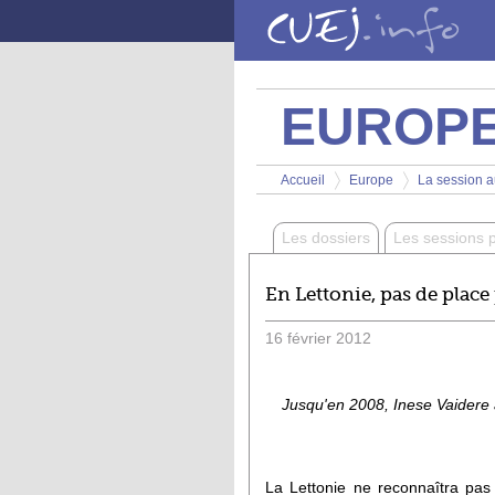
Aller au contenu principal
EUROP
Vous êtes ici
Accueil
Europe
La session au
>
>
Les dossiers
Les sessions 
En Lettonie, pas de place
16
février
2012
Jusqu'en 2008, Inese Vaidere a 
La Lettonie ne reconnaîtra pas