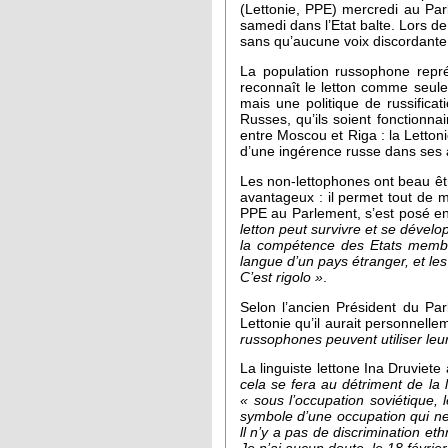
(Lettonie, PPE) mercredi au Parl
samedi dans l’Etat balte. Lors de
sans qu’aucune voix discordante
La population russophone représ
reconnaît le letton comme seule 
mais une politique de russific
Russes, qu’ils soient fonctionnai
entre Moscou et Riga : la Lettoni
d’une ingérence russe dans ses a
Les non-lettophones ont beau êtr
avantageux : il permet tout de 
PPE au Parlement, s’est posé e
letton peut survivre et se dévelo
la compétence des Etats memb
langue d’un pays étranger, et les
C’est rigolo »
.
Selon l’ancien Président du Pa
Lettonie qu’il aurait personnell
russophones peuvent utiliser leur 
La linguiste lettone Ina Druviet
cela se fera au détriment de la 
« sous l’occupation soviétique, 
symbole d’une occupation qui ne
ll n’y a pas de discrimination et