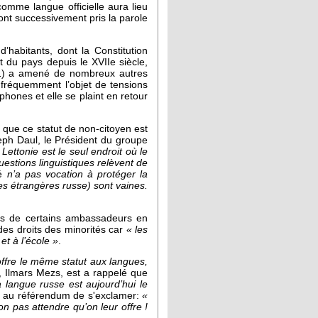
comme langue officielle aura lieu
 ont successivement pris la parole
’habitants, dont la Constitution
t du pays depuis le XVIIe siècle,
991) a amené de nombreux autres
st fréquemment l’objet de tensions
phones et elle se plaint en retour
 que ce statut de non-citoyen est
eph Daul, le Président du groupe
 Lettonie est le seul endroit où le
questions linguistiques relèvent de
é
n’a pas vocation à protéger la
res étrangères russe) sont vaines.
ons de certains ambassadeurs en
des droits des minorités car
« les
et à l’école »
.
 offre le même statut aux langues,
n, Ilmars Mezs, est a rappelé que
a langue russe est aujourd’hui le
le au référendum de s'exclamer:
«
on pas attendre qu’on leur offre !