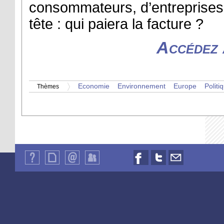
consommateurs, d’entreprises 
tête : qui paiera la facture ?
Accédez 
Economie
Environnement
Europe
Politi
Thèmes
Qui
Plan
Contact
Identification
Nous
Nous
Nous
sommes-
du
suivre
suivre
contacter
nous
site
sur
sur
par
?
Facebook
Twitter
email