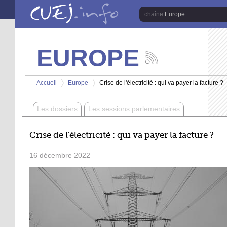
Aller au contenu principal
Europe
EUROPE
Suivez
les
Vous êtes ici
actualités
Accueil
Europe
Crise de l'électricité : qui va payer la facture ?
de
>
>
la
chaîne
Les dossiers
Les sessions parlementaires
Europe
Crise de l'électricité : qui va payer la facture ?
16
décembre
2022